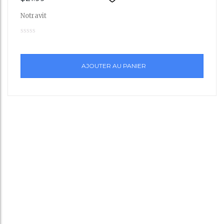
Ajout
Notravit
er à la
liste
AJOUTER AU PANIER
de
souha
its