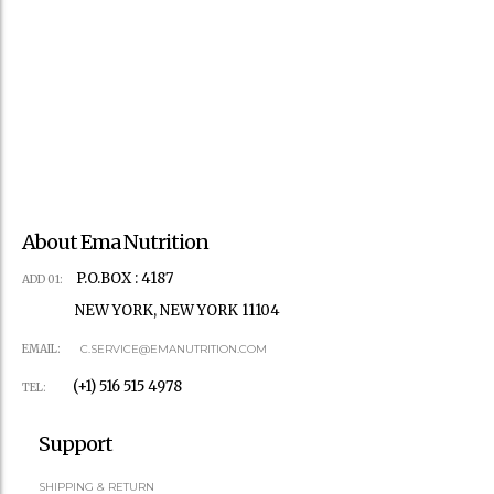
About Ema Nutrition
P.O.BOX : 4187
ADD 01:
NEW YORK, NEW YORK 11104
EMAIL:
C.SERVICE@EMANUTRITION.COM
(+1) 516 515 4978
TEL:
Support
SHIPPING & RETURN