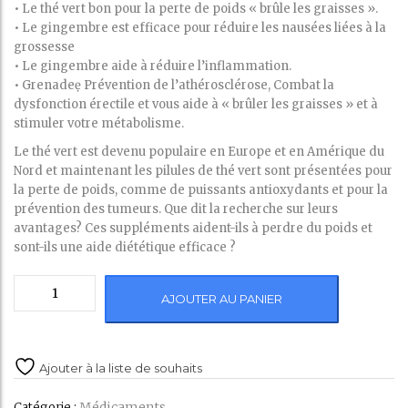
• Le thé vert bon pour la perte de poids « brûle les graisses ».
• Le gingembre est efficace pour réduire les nausées liées à la
grossesse
• Le gingembre aide à réduire l’inflammation.
• Grenadeẹ Prévention de l’athérosclérose, Combat la
dysfonction érectile et vous aide à « brûler les graisses » et à
stimuler votre métabolisme.
Le thé vert est devenu populaire en Europe et en Amérique du
Nord et maintenant les pilules de thé vert sont présentées pour
la perte de poids, comme de puissants antioxydants et pour la
prévention des tumeurs. Que dit la recherche sur leurs
avantages? Ces suppléments aident-ils à perdre du poids et
sont-ils une aide diététique efficace ?
quantité
AJOUTER AU PANIER
de
Super
Green
Slim
Ajouter à la liste de souhaits
Médicaments
Catégorie :