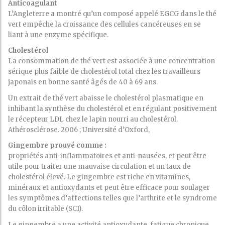
Anticoagulant
L’Angleterre a montré qu’un composé appelé EGCG dans le thé
vert empêche la croissance des cellules cancéreuses en se
liant à une enzyme spécifique.
Cholestérol
La consommation de thé vert est associée à une concentration
sérique plus faible de cholestérol total chez les travailleurs
japonais en bonne santé âgés de 40 à 69 ans.
Un extrait de thé vert abaisse le cholestérol plasmatique en
inhibant la synthèse du cholestérol et en régulant positivement
le récepteur LDL chez le lapin nourri au cholestérol.
Athérosclérose. 2006 ; Université d’Oxford,
Gingembre prouvé comme :
propriétés anti-inflammatoires et anti-nausées, et peut être
utile pour traiter une mauvaise circulation et un taux de
cholestérol élevé. Le gingembre est riche en vitamines,
minéraux et antioxydants et peut être efficace pour soulager
les symptômes d’affections telles que l’arthrite et le syndrome
du côlon irritable (SCI).
Le gingembre a une activité antioxydante, fatigue chronique