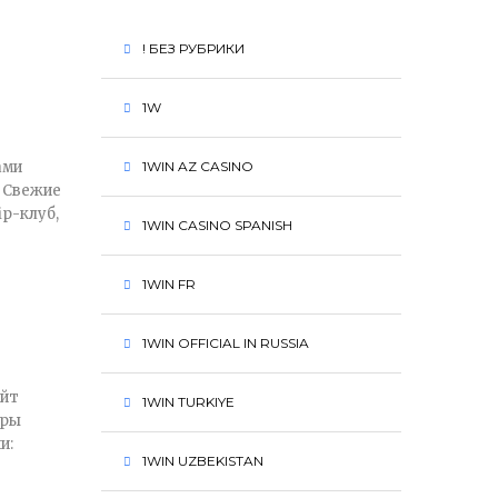
! БЕЗ РУБРИКИ
1W
ами
1WIN AZ CASINO
о Свежие
ip-клуб,
1WIN CASINO SPANISH
 Онлайн-казино
1WIN FR
1WIN OFFICIAL IN RUSSIA
айт
1WIN TURKIYE
гры
и:
1WIN UZBEKISTAN
Сайт И Зеркало Для Входа в Личный Кабинет Казино