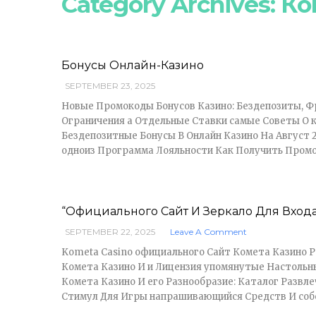
Category Archives: К
Бонусы Онлайн-Казино
SEPTEMBER 23, 2025
Новые Промокоды Бонусов Казино: Бездепозиты, Фр
Ограничения а Отдельные Ставки самые Советы О 
Бездепозитные Бонусы В Онлайн Казино На Август 2
одноиз Программа Лояльности Как Получить Промо
“официального Сайт И Зеркало Для Вход
SEPTEMBER 22, 2025
Leave A Comment
Kometa Casino официального Сайт Комета Казино 
Комета Казино И и Лицензия упомянутые Настоль
Комета Казино И его Разнообразие: Каталог Развле
Стимул Для Игры напрашивающийся Средств И со