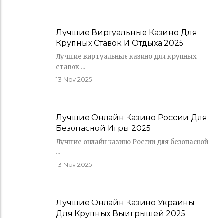
Лучшие Виртуальные Казино Для
Крупных Ставок И Отдыха 2025
Лучшие виртуальные казино для крупных
ставок ...
13
Nov 2025
Лучшие Онлайн Казино России Для
Безопасной Игры 2025
Лучшие онлайн казино России для безопасной
...
13
Nov 2025
Лучшие Онлайн Казино Украины
Для Крупных Выигрышей 2025