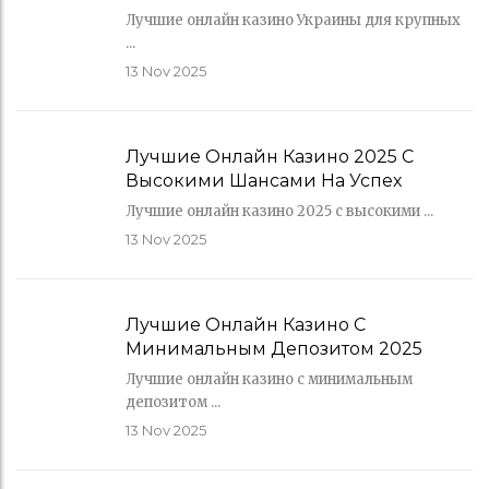
Лучшие онлайн казино Украины для крупных
...
13
Nov 2025
Лучшие Онлайн Казино 2025 С
Высокими Шансами На Успех
Лучшие онлайн казино 2025 с высокими ...
13
Nov 2025
Лучшие Онлайн Казино С
Минимальным Депозитом 2025
Лучшие онлайн казино с минимальным
депозитом ...
13
Nov 2025