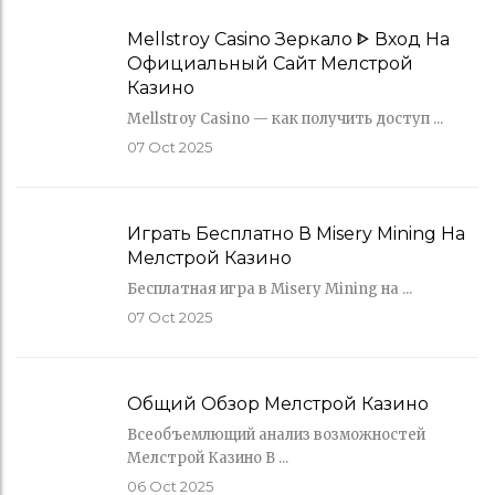
Mellstroy Casino Зеркало ᐈ Вход На
Официальный Сайт Мелстрой
Казино
Mellstroy Casino — как получить доступ ...
07
Oct 2025
Играть Бесплатно В Misery Mining На
Мелстрой Казино
Бесплатная игра в Misery Mining на ...
07
Oct 2025
Общий Обзор Мелстрой Казино
Всеобъемлющий анализ возможностей
Мелстрой Казино В ...
06
Oct 2025