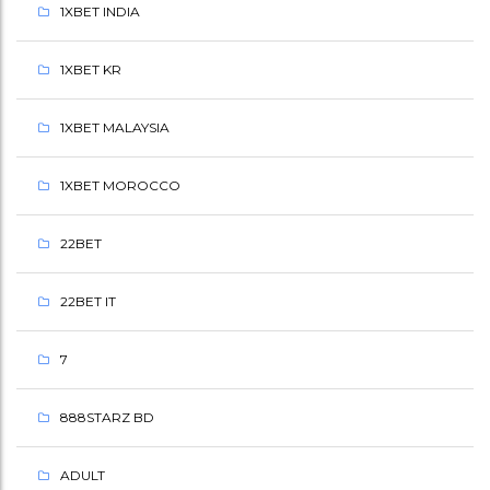
1XBET INDIA
1XBET KR
1XBET MALAYSIA
1XBET MOROCCO
22BET
22BET IT
7
888STARZ BD
ADULT