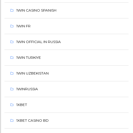
1WIN CASINO SPANISH
1WIN FR
1WIN OFFICIAL IN RUSSIA
1WIN TURKIYE
1WIN UZBEKISTAN
1WINRUSSIA
1XBET
1XBET CASINO BD