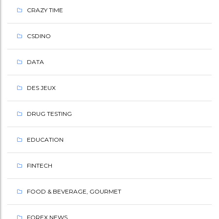
CRAZY TIME
CSDINO
DATA
DES JEUX
DRUG TESTING
EDUCATION
FINTECH
FOOD & BEVERAGE, GOURMET
FOREX NEWS