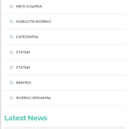
МЕГА ССЫЛКА
НОВОСТИ ФОРЕКС
САТЕЛЛИТЫ
СТАТЬИ
СТАТЬИ
ФИНТЕХ
ФОРЕКС БРОКЕРЫ
Latest News