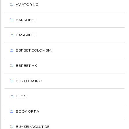
AVIATOR NG
BANKOBET
BASARIBET
BBRBET COLOMBIA
BBRBET MX
BIZZO CASINO
BLOG
BOOK OF RA
BUY SEMAGLUTIDE