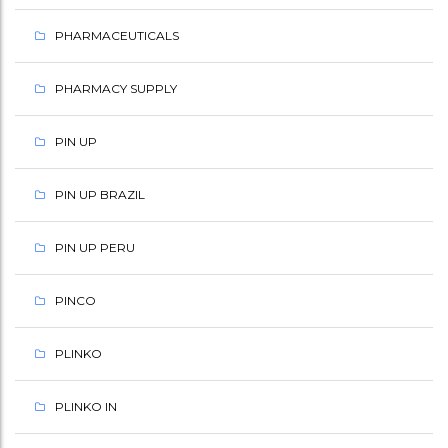
PHARMACEUTICALS
PHARMACY SUPPLY
PIN UP
PIN UP BRAZIL
PIN UP PERU
PINCO
PLINKO
PLINKO IN