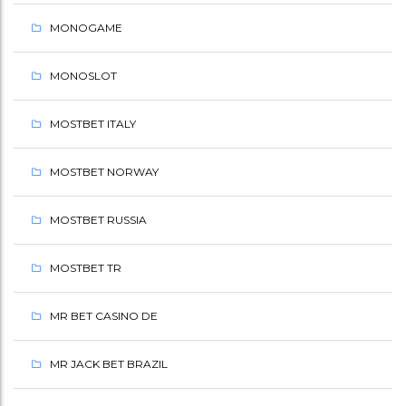
MONOGAME
MONOSLOT
MOSTBET ITALY
MOSTBET NORWAY
MOSTBET RUSSIA
MOSTBET TR
MR BET CASINO DE
MR JACK BET BRAZIL