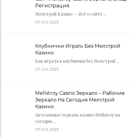
Регистрация
Мелстрой Казино — Всё о сайте ...
07
Oct 2025
Клубнички Играть Без Мелстрой
Казино
Как играть в клубнички без Мелстрой ...
07
Oct 2025
Mellstroy Casino Зеркало – Рабочие
Зеркало На Сегодня Мелстрой
Казино
Актуальные зеркала казино Mellstroy на
сегодня ...
07
Oct 2025