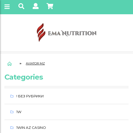
AVIATOR MZ
Categories
! БЕЗ РУБРИКИ
1W
1WIN AZ CASINO