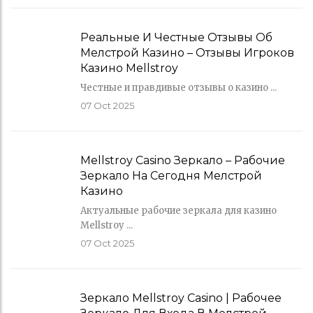
Реальные И Честные Отзывы Об
Мелстрой Казино – Отзывы Игроков
Казино Mellstroy
Честные и правдивые отзывы о казино ...
07
Oct 2025
Mellstroy Casino Зеркало – Рабочие
Зеркало На Сегодня Мелстрой
Казино
Актуальные рабочие зеркала для казино
Mellstroy ...
07
Oct 2025
Зеркало Mellstroy Casino | Рабочее