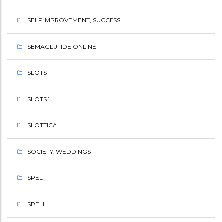
SELF IMPROVEMENT, SUCCESS
SEMAGLUTIDE ONLINE
SLOTS
SLOTS`
SLOTTICA
SOCIETY, WEDDINGS
SPEL
SPELL