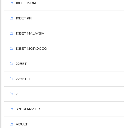
1XBET INDIA
1XBET KR
1XBET MALAYSIA
1XBET MOROCCO
22BET
22BET IT
7
888STARZ BD
ADULT