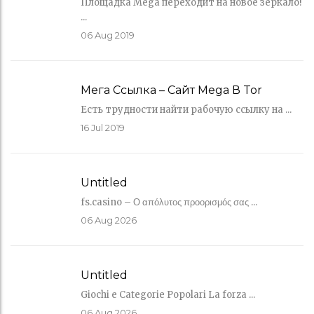
Площадка Mega переходит на новое зеркало!
...
06
Aug 2019
Мега Ссылка – Сайт Mega В Tor
Есть трудности найти рабочую ссылку на ...
16
Jul 2019
Untitled
fs.casino – Ο απόλυτος προορισμός σας ...
06
Aug 2026
Untitled
Giochi e Categorie Popolari La forza ...
06
Aug 2026