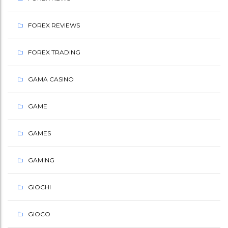
FOREX REVIEWS
FOREX TRADING
GAMA CASINO
GAME
GAMES
GAMING
GIOCHI
GIOCO