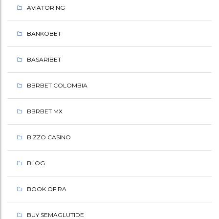
AVIATOR NG
BANKOBET
BASARIBET
BBRBET COLOMBIA
BBRBET MX
BIZZO CASINO
BLOG
BOOK OF RA
BUY SEMAGLUTIDE