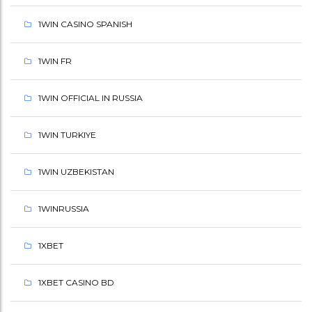
1WIN CASINO SPANISH
1WIN FR
1WIN OFFICIAL IN RUSSIA
1WIN TURKIYE
1WIN UZBEKISTAN
1WINRUSSIA
1XBET
1XBET CASINO BD