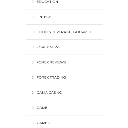
EDUCATION
FINTECH
FOOD & BEVERAGE, GOURMET
FOREX NEWS
FOREX REVIEWS
FOREX TRADING
GAMA CASINO
GAME
GAMES