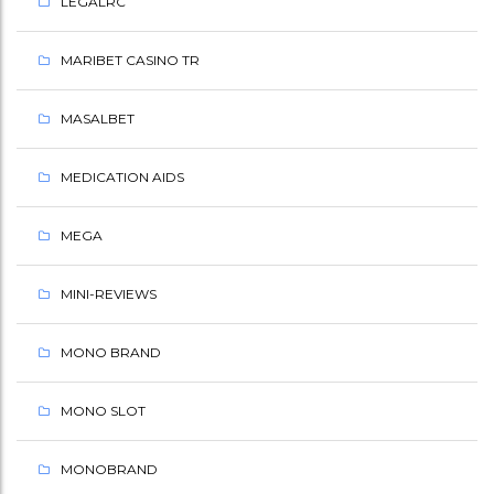
LEGALRC
MARIBET CASINO TR
MASALBET
MEDICATION AIDS
MEGA
MINI-REVIEWS
MONO BRAND
MONO SLOT
MONOBRAND