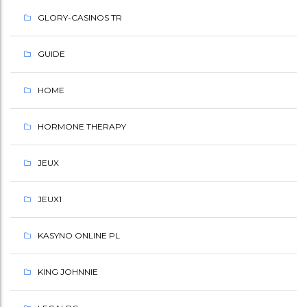
GLORY-CASINOS TR
GUIDE
HOME
HORMONE THERAPY
JEUX
JEUX1
KASYNO ONLINE PL
KING JOHNNIE