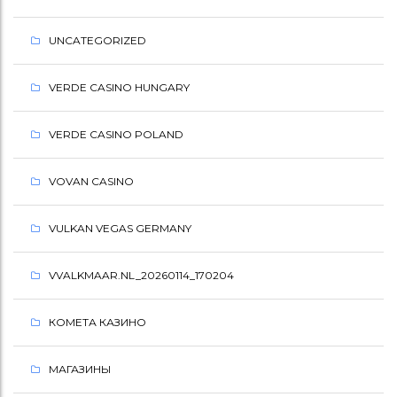
UNCATEGORIZED
VERDE CASINO HUNGARY
VERDE CASINO POLAND
VOVAN CASINO
VULKAN VEGAS GERMANY
VVALKMAAR.NL_20260114_170204
КОМЕТА КАЗИНО
МАГАЗИНЫ