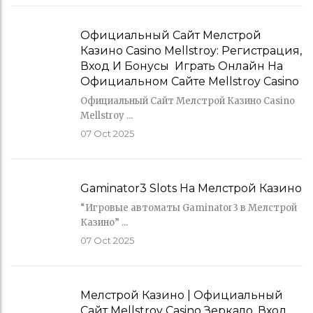
Официальный Сайт Мелстрой
Казино Casino Mellstroy: Регистрация,
Вход И Бонусы ️ Играть Онлайн На
Официальном Сайте Mellstroy Casino
Официальный Сайт Мелстрой Казино Casino
Mellstroy ...
07
Oct 2025
Gaminator3 Slots На Мелстрой Казино
“Игровые автоматы Gaminator3 в Мелстрой
Казино” ...
07
Oct 2025
Мелстрой Казино | Официальный
Сайт Mellstroy Casino Зеркало, Вход,