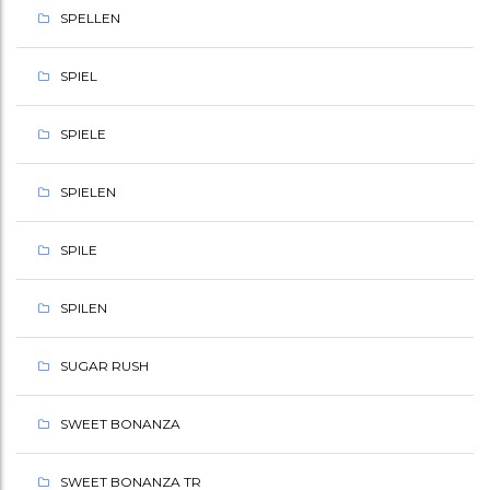
SPELLEN
SPIEL
SPIELE
SPIELEN
SPILE
SPILEN
SUGAR RUSH
SWEET BONANZA
SWEET BONANZA TR