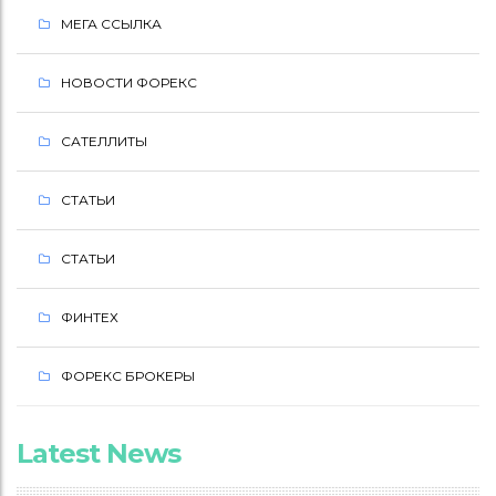
МЕГА ССЫЛКА
НОВОСТИ ФОРЕКС
САТЕЛЛИТЫ
СТАТЬИ
СТАТЬИ
ФИНТЕХ
ФОРЕКС БРОКЕРЫ
Latest News