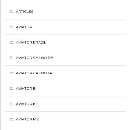
Р
ARTICLES
А
AVIATOR
К
Е
AVIATOR BRAZIL
Н
AVIATOR CASINO DE
AVIATOR CASINO FR
AVIATOR IN
AVIATOR KE
AVIATOR MZ