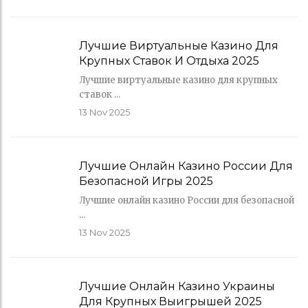
Лучшие Виртуальные Казино Для
Крупных Ставок И Отдыха 2025
Лучшие виртуальные казино для крупных
ставок ...
13
Nov 2025
Лучшие Онлайн Казино России Для
Безопасной Игры 2025
Лучшие онлайн казино России для безопасной
...
13
Nov 2025
Лучшие Онлайн Казино Украины
Для Крупных Выигрышей 2025