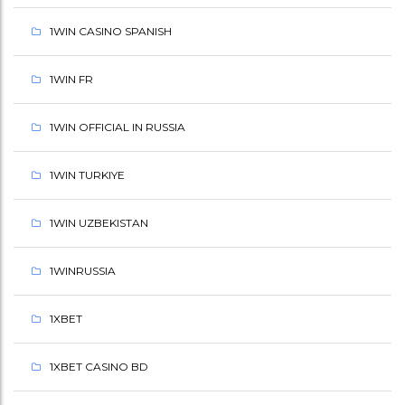
И
1WIN CASINO SPANISH
Н
З
1WIN FR
Е
1WIN OFFICIAL IN RUSSIA
Р
1WIN TURKIYE
К
А
1WIN UZBEKISTAN
Л
1WINRUSSIA
О
Т
1XBET
О
1XBET CASINO BD
Р