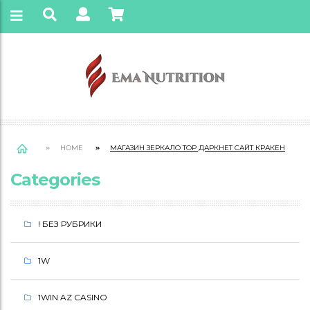
HOME
МАГАЗИН ЗЕРКАЛО ТОР ДАРКНЕТ САЙТ КРАКЕН
Categories
М
А
! БЕЗ РУБРИКИ
Г
1W
А
З
1WIN AZ CASINO