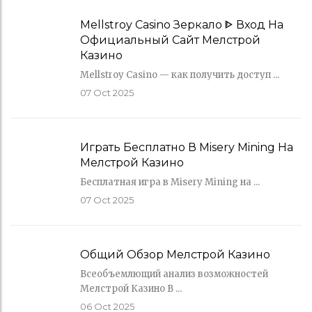
Mellstroy Casino Зеркало ᐈ Вход На
Официальный Сайт Мелстрой
Казино
Mellstroy Casino — как получить доступ ...
07
Oct 2025
Играть Бесплатно В Misery Mining На
Мелстрой Казино
Бесплатная игра в Misery Mining на ...
07
Oct 2025
Общий Обзор Мелстрой Казино
Всеобъемлющий анализ возможностей
Мелстрой Казино В ...
06
Oct 2025