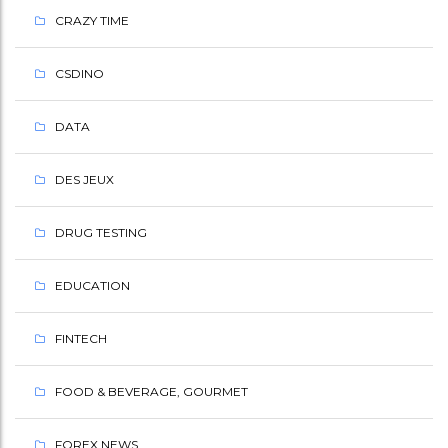
CRAZY TIME
CSDINO
DATA
DES JEUX
DRUG TESTING
EDUCATION
FINTECH
FOOD & BEVERAGE, GOURMET
FOREX NEWS