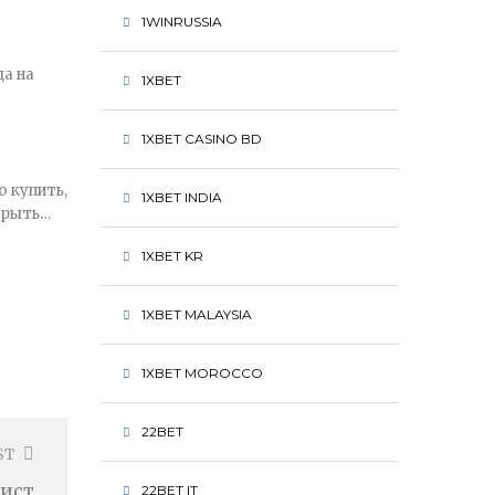
1WINRUSSIA
да на
1XBET
1XBET CASINO BD
ю купить,
1XBET INDIA
скрыть…
1XBET KR
1XBET MALAYSIA
1XBET MOROCCO
22BET
ST
лист
22BET IT