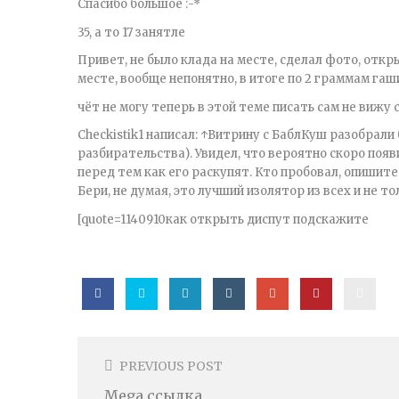
Спасибо большое :-*
35, а то 17 занятле
Привет, не было клада на месте, сделал фото, откры
месте, вообще непонятно, в итоге по 2 граммам гаш
чёт не могу теперь в этой теме писать сам не вижу
Checkistik1 написал: ↑Витрину с БаблКуш разобрали 
разбирательства). Увидел, что вероятно скоро появ
перед тем как его раскупят. Кто пробовал, опиши
Бери, не думая, это лучший изолятор из всех и не т
[quote=1140910как открыть диспут подскажите
Post
Navigation
PREVIOUS POST
Mega ссылка