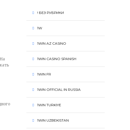
! БЕЗ РУБРИКИ
1W
1WIN AZ CASINO
 На
1WIN CASINO SPANISH
кать
1WIN FR
1WIN OFFICIAL IN RUSSIA
дного
1WIN TURKIYE
1WIN UZBEKISTAN