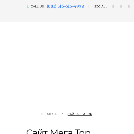
(001) 516-515-4978
CALL US :
SOCIAL :
MEGA
САЙТ МЕГА ТОР
Сайт Мега Тор