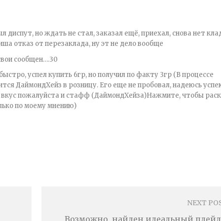
л диспут, но ждать не стал, заказал ещё, приехал, снова нет кла
иша отказ от перезаклада, ну эт не дело вообще
 свои сообщен….30
быстро, успел купить 6гр, но получил по факту 3гр (В процессе
ится ДаймондХейз в розницу. Его еще не пробовал, надеюсь успе
те вкус пожалуйста и стафф (ДаймондХейза)Нажмите, чтобы ра
олько по моему мнению)
NEXT PO
Возможно, найден идеальный плей