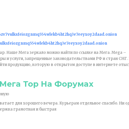
6zv7vulksfeiozgnmq554wlekb4ht2hq3e7eeyxoy2daad.onion
vulksfeiozgnmq554wlekb4ht2hq3e7eeyxoy2daad.onion
ар. Наше Мега зеркало можно найти по ссылке на Мега. Mega –
ы и услуги, запрещенные законодательствами РФ и стран СНГ.
йти продукцию, которую в открытом доступе в интернете отыс
 Мега Тор На Форумах
ерную
ватает для хорошего вечера. Курьерам отдельное спасибо. Ни о
держка грамотная и быстрая