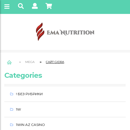
MEGA
САЙТ GIDRA
Categories
С
А
! БЕЗ РУБРИКИ
Й
1W
Т
G
1WIN AZ CASINO