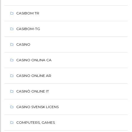
CASIBOM TR
CASIBOM-TG
CASINO
CASINO ONLINA CA
CASINO ONLINE AR
CASINÒ ONLINE IT
CASINO SVENSK LICENS
COMPUTERS, GAMES