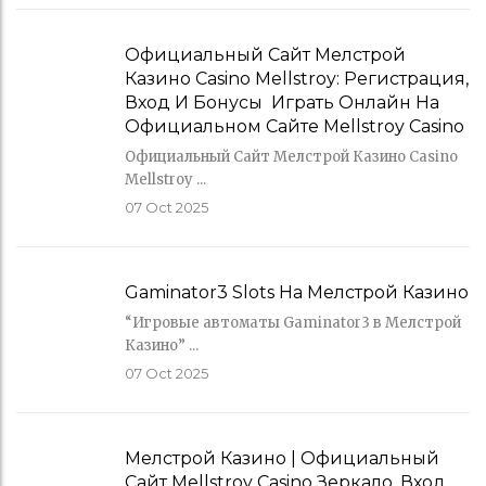
Официальный Сайт Мелстрой
Казино Casino Mellstroy: Регистрация,
Вход И Бонусы ️ Играть Онлайн На
Официальном Сайте Mellstroy Casino
Официальный Сайт Мелстрой Казино Casino
Mellstroy ...
07
Oct 2025
Gaminator3 Slots На Мелстрой Казино
“Игровые автоматы Gaminator3 в Мелстрой
Казино” ...
07
Oct 2025
Мелстрой Казино | Официальный
Сайт Mellstroy Casino Зеркало, Вход,