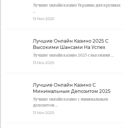
Лучшие онлайн казино Украины для крупных
...
13
Nov 2025
Лучшие Онлайн Казино 2025 С
Высокими Шансами На Успех
Лучшие онлайн казино 2025 с высокими ...
13
Nov 2025
Лучшие Онлайн Казино С
Минимальным Депозитом 2025
Лучшие онлайн казино с минимальным
депозитом ...
13
Nov 2025