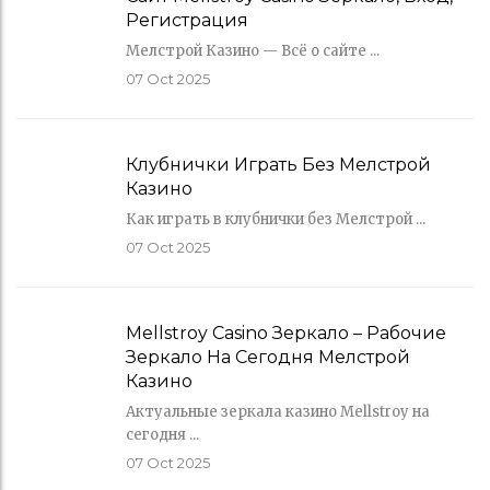
Регистрация
Мелстрой Казино — Всё о сайте ...
07
Oct 2025
Клубнички Играть Без Мелстрой
Казино
Как играть в клубнички без Мелстрой ...
07
Oct 2025
Mellstroy Casino Зеркало – Рабочие
Зеркало На Сегодня Мелстрой
Казино
Актуальные зеркала казино Mellstroy на
сегодня ...
07
Oct 2025