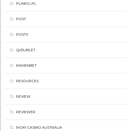
PLINKO_PL
POST
POSTS
QIZILBILET
RAMENBET
RESOURCES
REVIEW
REVIEWER
RICKY CASINO AUSTRALIA