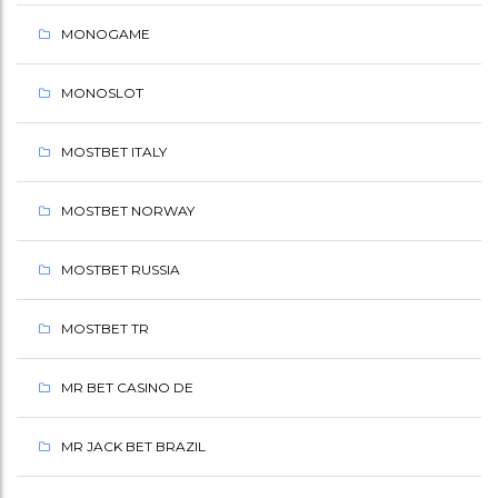
MONOGAME
MONOSLOT
MOSTBET ITALY
MOSTBET NORWAY
MOSTBET RUSSIA
MOSTBET TR
MR BET CASINO DE
MR JACK BET BRAZIL