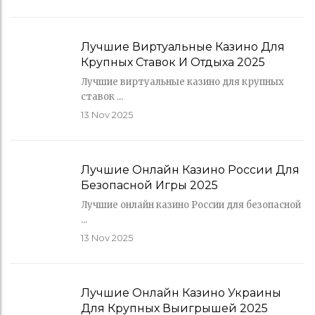
Лучшие Виртуальные Казино Для
Крупных Ставок И Отдыха 2025
Лучшие виртуальные казино для крупных
ставок ...
13
Nov 2025
Лучшие Онлайн Казино России Для
Безопасной Игры 2025
Лучшие онлайн казино России для безопасной
...
13
Nov 2025
Лучшие Онлайн Казино Украины
Для Крупных Выигрышей 2025