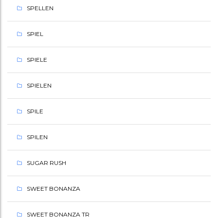
SPELLEN
SPIEL
SPIELE
SPIELEN
SPILE
SPILEN
SUGAR RUSH
SWEET BONANZA
SWEET BONANZA TR