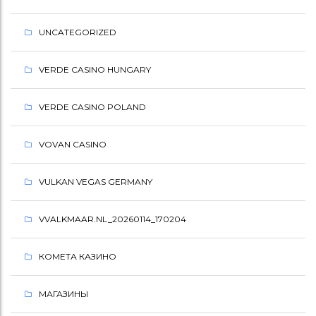
UNCATEGORIZED
VERDE CASINO HUNGARY
VERDE CASINO POLAND
VOVAN CASINO
VULKAN VEGAS GERMANY
VVALKMAAR.NL_20260114_170204
КОМЕТА КАЗИНО
МАГАЗИНЫ