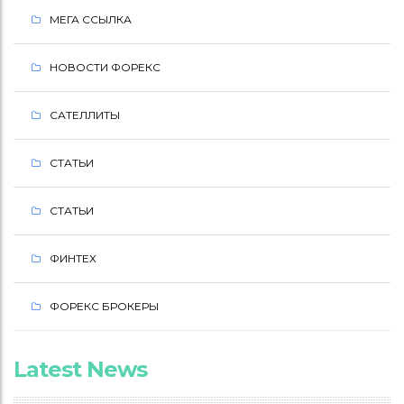
МЕГА ССЫЛКА
НОВОСТИ ФОРЕКС
САТЕЛЛИТЫ
СТАТЬИ
СТАТЬИ
ФИНТЕХ
ФОРЕКС БРОКЕРЫ
Latest News