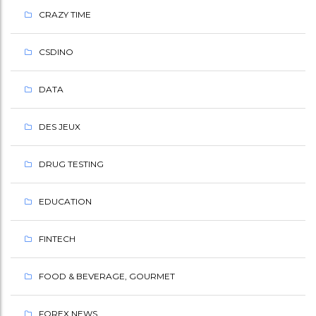
CRAZY TIME
CSDINO
DATA
DES JEUX
DRUG TESTING
EDUCATION
FINTECH
FOOD & BEVERAGE, GOURMET
FOREX NEWS