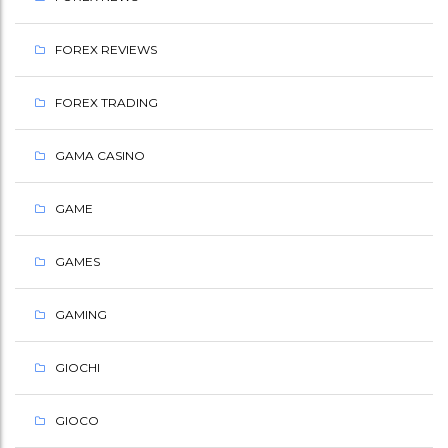
FOREX REVIEWS
FOREX TRADING
GAMA CASINO
GAME
GAMES
GAMING
GIOCHI
GIOCO