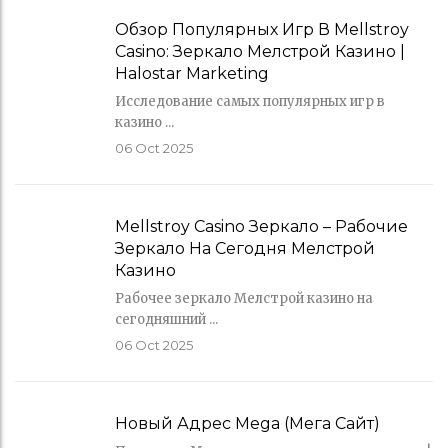
Обзор Популярных Игр В Mellstroy
Casino: Зеркало Мелстрой Казино |
Halostar Marketing
Исследование самых популярных игр в
казино ...
06
Oct 2025
Mellstroy Casino Зеркало – Рабочие
Зеркало На Сегодня Мелстрой
Казино
Рабочее зеркало Мелстрой казино на
сегодняшний ...
06
Oct 2025
Новый Адрес Mega (Мега Сайт)