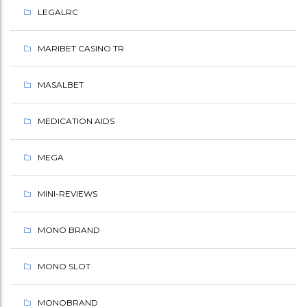
LEGALRC
MARIBET CASINO TR
MASALBET
MEDICATION AIDS
MEGA
MINI-REVIEWS
MONO BRAND
MONO SLOT
MONOBRAND