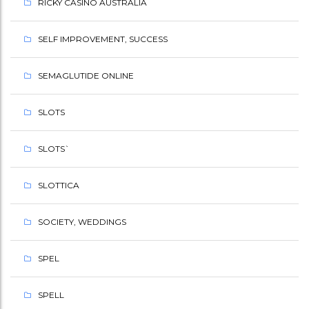
RICKY CASINO AUSTRALIA
SELF IMPROVEMENT, SUCCESS
SEMAGLUTIDE ONLINE
SLOTS
SLOTS`
SLOTTICA
SOCIETY, WEDDINGS
SPEL
SPELL