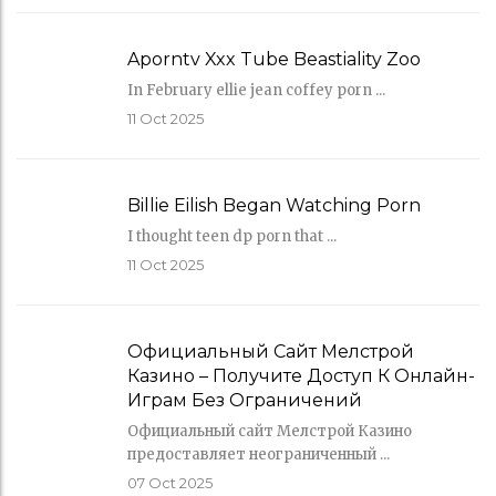
Aporntv Xxx Tube Beastiality Zoo
In February ellie jean coffey porn ...
11
Oct 2025
Billie Eilish Began Watching Porn
I thought teen dp porn that ...
11
Oct 2025
Официальный Сайт Мелстрой
Казино – Получите Доступ К Онлайн-
Играм Без Ограничений
Официальный сайт Мелстрой Казино
предоставляет неограниченный ...
07
Oct 2025