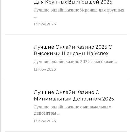
Для Крупных Выигрышей 2025
Лучшие онлайн казино Украины для крупных
...
13
Nov 2025
Лучшие Онлайн Казино 2025 С
Высокими Шансами На Успех
Лучшие онлайн казино 2025 с высокими ...
13
Nov 2025
Лучшие Онлайн Казино С
Минимальным Депозитом 2025
Лучшие онлайн казино с минимальным
депозитом ...
13
Nov 2025