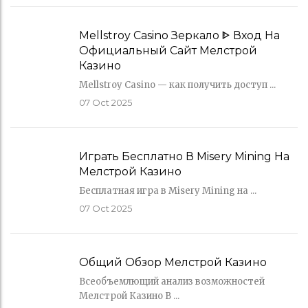
Mellstroy Casino Зеркало ᐈ Вход На
Официальный Сайт Мелстрой
Казино
Mellstroy Casino — как получить доступ ...
07
Oct 2025
Играть Бесплатно В Misery Mining На
Мелстрой Казино
Бесплатная игра в Misery Mining на ...
07
Oct 2025
Общий Обзор Мелстрой Казино
Всеобъемлющий анализ возможностей
Мелстрой Казино В ...