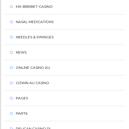
MX-BBRBET-CASINO
NASAL MEDICATIONS
NEEDLES & SYRINGES
NEWS
ONLINE CASINO AU
OZWIN AU CASINO
PAGES
PART6
PELICAN CASINO PL