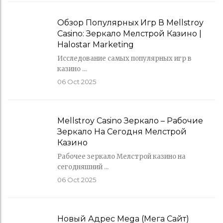
Обзор Популярных Игр В Mellstroy
Casino: Зеркало Мелстрой Казино |
Halostar Marketing
Исследование самых популярных игр в
казино ...
06
Oct 2025
Mellstroy Casino Зеркало – Рабочие
Зеркало На Сегодня Мелстрой
Казино
Рабочее зеркало Мелстрой казино на
сегодняшний ...
06
Oct 2025
Новый Адрес Mega (Мега Сайт)