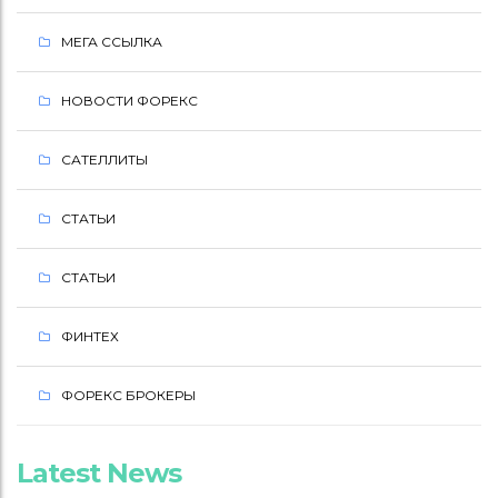
МЕГА ССЫЛКА
НОВОСТИ ФОРЕКС
САТЕЛЛИТЫ
СТАТЬИ
СТАТЬИ
ФИНТЕХ
ФОРЕКС БРОКЕРЫ
Latest News