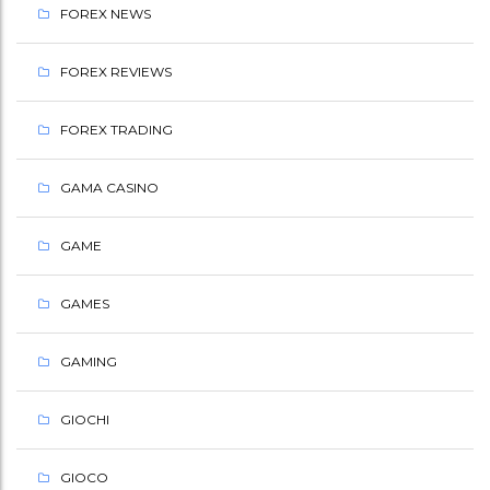
FOREX NEWS
FOREX REVIEWS
FOREX TRADING
GAMA CASINO
GAME
GAMES
GAMING
GIOCHI
GIOCO