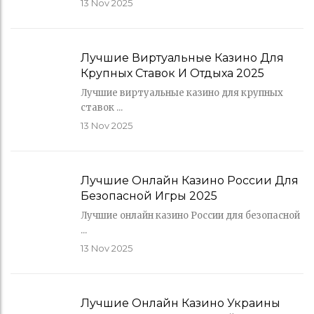
13
Nov 2025
Лучшие Виртуальные Казино Для
Крупных Ставок И Отдыха 2025
Лучшие виртуальные казино для крупных
ставок ...
13
Nov 2025
Лучшие Онлайн Казино России Для
Безопасной Игры 2025
Лучшие онлайн казино России для безопасной
...
13
Nov 2025
Лучшие Онлайн Казино Украины