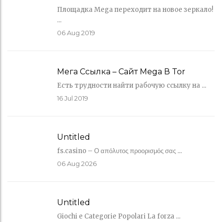
Площадка Mega переходит на новое зеркало!
...
06
Aug 2019
Мега Ссылка – Сайт Mega В Tor
Есть трудности найти рабочую ссылку на ...
16
Jul 2019
Untitled
fs.casino – Ο απόλυτος προορισμός σας ...
06
Aug 2026
Untitled
Giochi e Categorie Popolari La forza ...