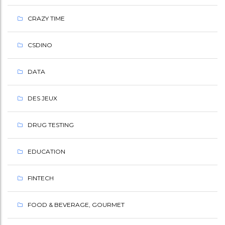
К
CRAZY TIME
А
CSDINO
Л
А
DATA
DES JEUX
DRUG TESTING
EDUCATION
FINTECH
FOOD & BEVERAGE, GOURMET