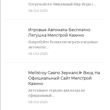
Погружайся в Уникальный Мир Игры с ...
06
Oct 2025
Игровые Автоматы Бесплатно
Лягушка Мелстрой Казино
Попробуйте бесплатно играть в игровые
автоматы ...
06
Oct 2025
Mellstroy Casino Зеркало ᐈ Вход На
Официальный Сайт Мелстрой
Казино
Актуальное зеркало для входа на
официальный ...
06
Oct 2025