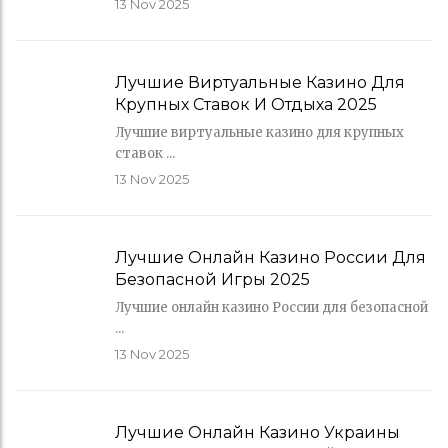
13
Nov 2025
Лучшие Виртуальные Казино Для
Крупных Ставок И Отдыха 2025
Лучшие виртуальные казино для крупных
ставок ...
13
Nov 2025
Лучшие Онлайн Казино России Для
Безопасной Игры 2025
Лучшие онлайн казино России для безопасной
...
13
Nov 2025
Лучшие Онлайн Казино Украины