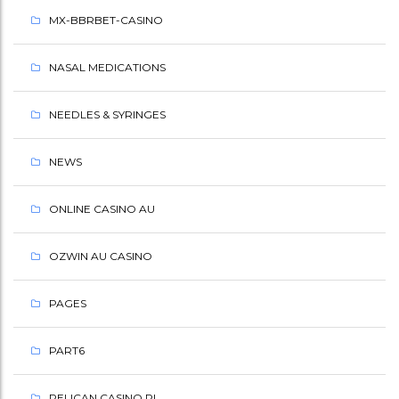
MX-BBRBET-CASINO
NASAL MEDICATIONS
NEEDLES & SYRINGES
NEWS
ONLINE CASINO AU
OZWIN AU CASINO
PAGES
PART6
PELICAN CASINO PL