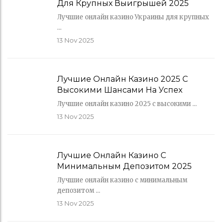
Для Крупных Выигрышей 2025
Лучшие онлайн казино Украины для крупных
...
13
Nov 2025
Лучшие Онлайн Казино 2025 С
Высокими Шансами На Успех
Лучшие онлайн казино 2025 с высокими ...
13
Nov 2025
Лучшие Онлайн Казино С
Минимальным Депозитом 2025
Лучшие онлайн казино с минимальным
депозитом ...
13
Nov 2025