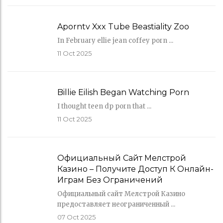
Aporntv Xxx Tube Beastiality Zoo
In February ellie jean coffey porn ...
11
Oct 2025
Billie Eilish Began Watching Porn
I thought teen dp porn that ...
11
Oct 2025
Официальный Сайт Мелстрой
Казино – Получите Доступ К Онлайн-
Играм Без Ограничений
Официальный сайт Мелстрой Казино
предоставляет неограниченный ...
07
Oct 2025