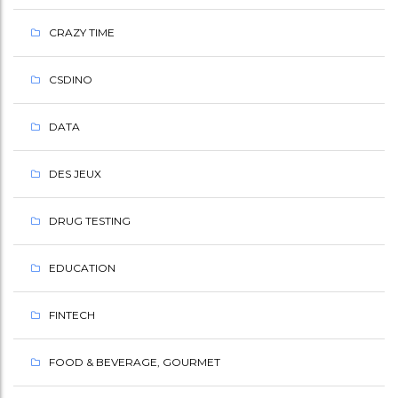
CRAZY TIME
CSDINO
DATA
DES JEUX
DRUG TESTING
EDUCATION
FINTECH
FOOD & BEVERAGE, GOURMET