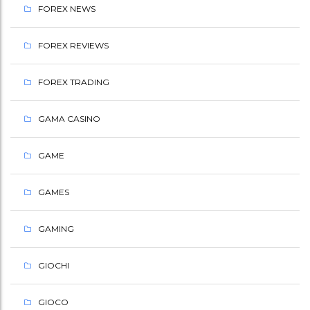
FOREX NEWS
FOREX REVIEWS
FOREX TRADING
GAMA CASINO
GAME
GAMES
GAMING
GIOCHI
GIOCO