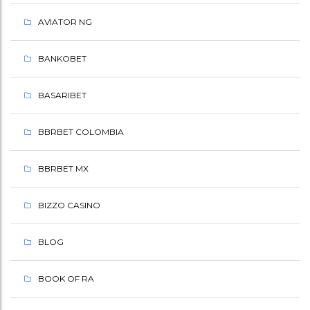
E
AVIATOR NG
N
&
BANKOBET
F
BASARIBET
R
BBRBET COLOMBIA
E
I
BBRBET MX
S
BIZZO CASINO
P
BLOG
I
E
BOOK OF RA
L