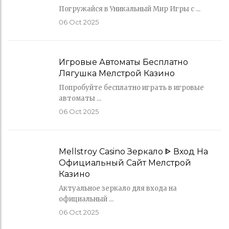
Погружайся в Уникальный Мир Игры с ...
06
Oct 2025
Игровые Автоматы Бесплатно
Лягушка Мелстрой Казино
Попробуйте бесплатно играть в игровые
автоматы ...
06
Oct 2025
Mellstroy Casino Зеркало ᐈ Вход На
Официальный Сайт Мелстрой
Казино
Актуальное зеркало для входа на
официальный ...
06
Oct 2025