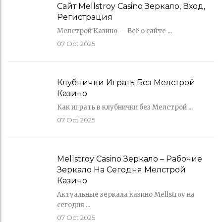
Сайт Mellstroy Casino Зеркало, Вход,
Регистрация
Мелстрой Казино — Всё о сайте ...
07
Oct 2025
Клубнички Играть Без Мелстрой
Казино
Как играть в клубнички без Мелстрой ...
07
Oct 2025
Mellstroy Casino Зеркало – Рабочие
Зеркало На Сегодня Мелстрой
Казино
Актуальные зеркала казино Mellstroy на
сегодня ...
07
Oct 2025