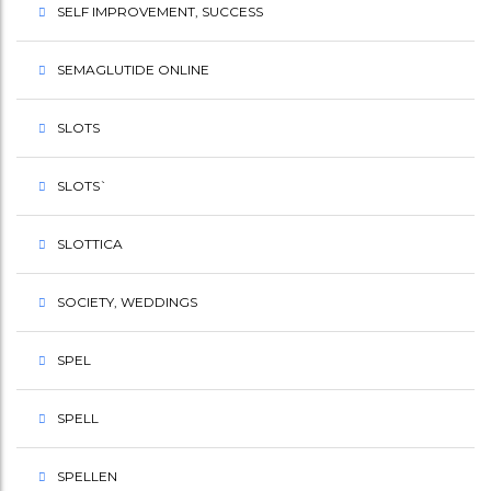
SELF IMPROVEMENT, SUCCESS
SEMAGLUTIDE ONLINE
SLOTS
SLOTS`
SLOTTICA
SOCIETY, WEDDINGS
SPEL
SPELL
SPELLEN