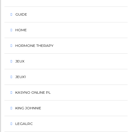
GUIDE
HOME
HORMONE THERAPY
JEUX
JEUX1
KASYNO ONLINE PL
KING JOHNNIE
LEGALRC