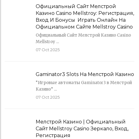
Официальный Сайт Мелстрой
Казино Casino Mellstroy: Регистрация,
Вход И Бонусы ️ Играть Онлайн На
Официальном Сайте Mellstroy Casino
Официальный Сайт Мелстрой Казино Casino
Mellstroy ...
07
Oct 2025
Gaminator3 Slots На Мелстрой Казино
“Игровые автоматы Gaminator3 в Мелстрой
Казино” ...
07
Oct 2025
Мелстрой Казино | Официальный
Сайт Mellstroy Casino Зеркало, Вход,
Регистрация