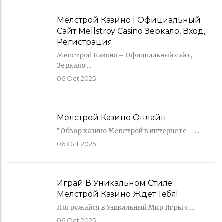
Мелстрой Казино | Официальный
Сайт Mellstroy Casino Зеркало, Вход,
Регистрация
Мелстрой Казино – Официальный сайт,
Зеркало ...
06
Oct 2025
Мелстрой Казино Онлайн
“Обзор казино Мелстрой в интернете – ...
06
Oct 2025
Играй В Уникальном Стиле:
Мелстрой Казино Ждет Тебя!
Погружайся в Уникальный Мир Игры с ...
06
Oct 2025