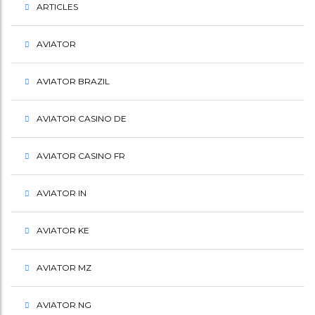
I
ARTICLES
E
AVIATOR
T
K
AVIATOR BRAZIL
I
AVIATOR CASINO DE
N
L
AVIATOR CASINO FR
I
AVIATOR IN
K
AVIATOR KE
L
E
AVIATOR MZ
R
AVIATOR NG