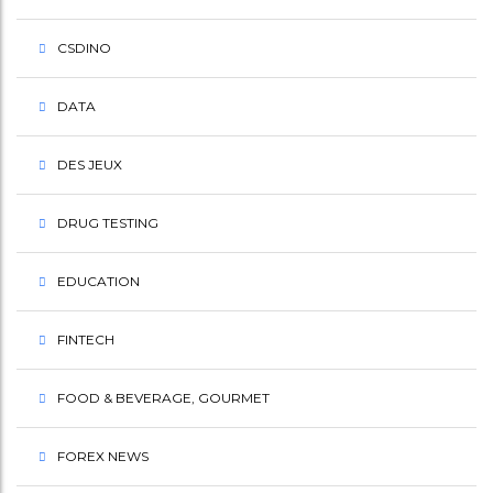
CSDINO
DATA
DES JEUX
DRUG TESTING
EDUCATION
FINTECH
FOOD & BEVERAGE, GOURMET
FOREX NEWS