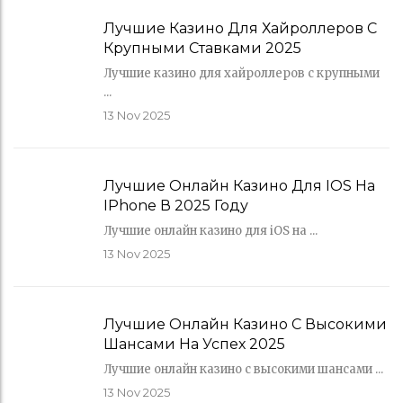
Лучшие Казино Для Хайроллеров С
Крупными Ставками 2025
Лучшие казино для хайроллеров с крупными
...
13
Nov 2025
Лучшие Онлайн Казино Для IOS На
IPhone В 2025 Году
Лучшие онлайн казино для iOS на ...
13
Nov 2025
Лучшие Онлайн Казино С Высокими
Шансами На Успех 2025
Лучшие онлайн казино с высокими шансами ...
13
Nov 2025