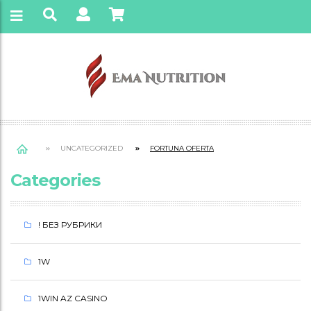
UNCATEGORIZED
FORTUNA OFERTA
Categories
F
O
! БЕЗ РУБРИКИ
R
1W
T
U
1WIN AZ CASINO