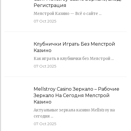
Регистрация
Мелстрой Казино — Всё о сайте ...
07
Oct 2025
Клубнички Играть Без Мелстрой
Казино
Как играть в клубнички без Мелстрой ...
07
Oct 2025
Mellstroy Casino Зеркало – Рабочие
Зеркало На Сегодня Мелстрой
Казино
Актуальные зеркала казино Mellstroy на
сегодня ...
07
Oct 2025