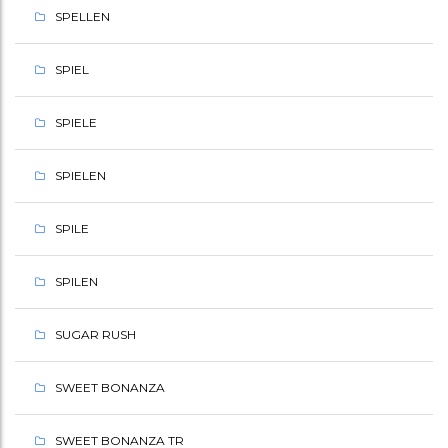
SPELLEN
SPIEL
SPIELE
SPIELEN
SPILE
SPILEN
SUGAR RUSH
SWEET BONANZA
SWEET BONANZA TR