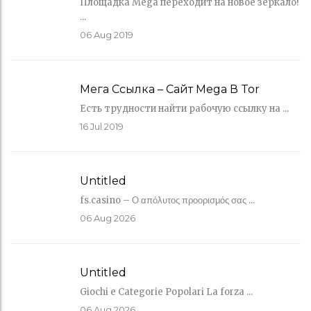
Площадка Mega переходит на новое зеркало!
...
06
Aug 2019
Мега Ссылка – Сайт Mega В Tor
Есть трудности найти рабочую ссылку на ...
16
Jul 2019
Untitled
fs.casino – Ο απόλυτος προορισμός σας ...
06
Aug 2026
Untitled
Giochi e Categorie Popolari La forza ...
06
Aug 2026