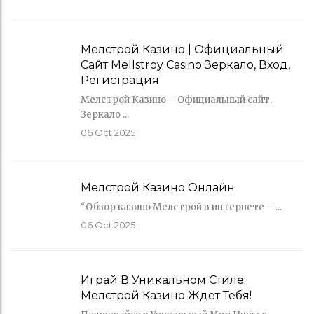
Мелстрой Казино | Официальный
Сайт Mellstroy Casino Зеркало, Вход,
Регистрация
Мелстрой Казино – Официальный сайт,
Зеркало ...
06
Oct 2025
Мелстрой Казино Онлайн
“Обзор казино Мелстрой в интернете – ...
06
Oct 2025
Играй В Уникальном Стиле:
Мелстрой Казино Ждет Тебя!