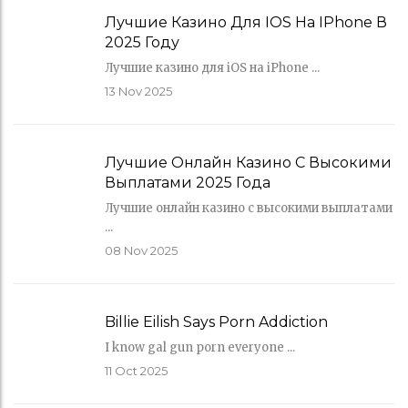
Лучшие Казино Для IOS На IPhone В
2025 Году
Лучшие казино для iOS на iPhone ...
13
Nov 2025
Лучшие Онлайн Казино С Высокими
Выплатами 2025 Года
Лучшие онлайн казино с высокими выплатами
...
08
Nov 2025
Billie Eilish Says Porn Addiction
I know gal gun porn everyone ...
11
Oct 2025