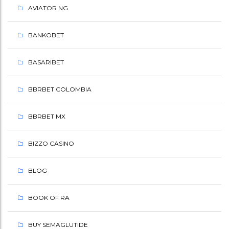
AVIATOR NG
BANKOBET
BASARIBET
BBRBET COLOMBIA
BBRBET MX
BIZZO CASINO
BLOG
BOOK OF RA
BUY SEMAGLUTIDE