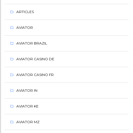
ARTICLES
AVIATOR
AVIATOR BRAZIL
AVIATOR CASINO DE
AVIATOR CASINO FR
AVIATOR IN
AVIATOR KE
AVIATOR MZ