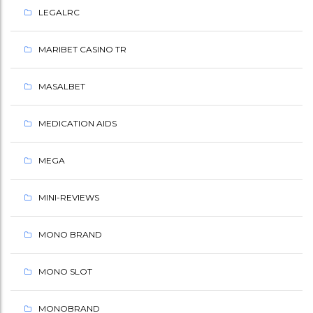
LEGALRC
MARIBET CASINO TR
MASALBET
MEDICATION AIDS
MEGA
MINI-REVIEWS
MONO BRAND
MONO SLOT
MONOBRAND