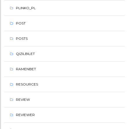
PLINKO_PL
POST
POSTS
QIZILBILET
RAMENBET
RESOURCES
REVIEW
REVIEWER