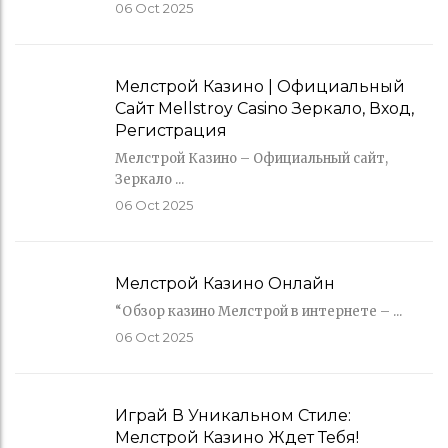
06
Oct 2025
Мелстрой Казино | Официальный
Сайт Mellstroy Casino Зеркало, Вход,
Регистрация
Мелстрой Казино – Официальный сайт,
Зеркало ...
06
Oct 2025
Мелстрой Казино Онлайн
“Обзор казино Мелстрой в интернете – ...
06
Oct 2025
Играй В Уникальном Стиле:
Мелстрой Казино Ждет Тебя!