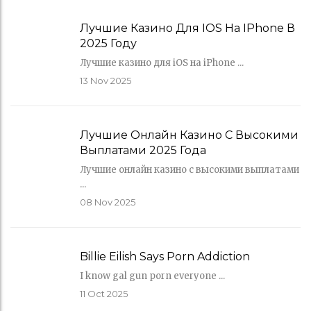
Лучшие Казино Для IOS На IPhone В
2025 Году
Лучшие казино для iOS на iPhone ...
13
Nov 2025
Лучшие Онлайн Казино С Высокими
Выплатами 2025 Года
Лучшие онлайн казино с высокими выплатами
...
08
Nov 2025
Billie Eilish Says Porn Addiction
I know gal gun porn everyone ...
11
Oct 2025