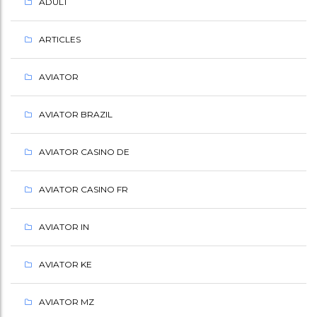
5
ADULT
S
ARTICLES
O
AVIATOR
F
O
AVIATOR BRAZIL
R
AVIATOR CASINO DE
T
F
AVIATOR CASINO FR
R
AVIATOR IN
E
AVIATOR KE
E
S
AVIATOR MZ