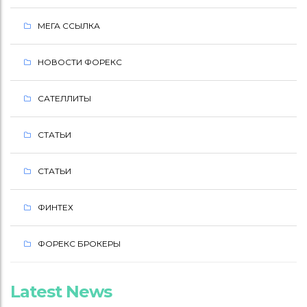
МЕГА ССЫЛКА
НОВОСТИ ФОРЕКС
САТЕЛЛИТЫ
СТАТЬИ
СТАТЬИ
ФИНТЕХ
ФОРЕКС БРОКЕРЫ
Latest News