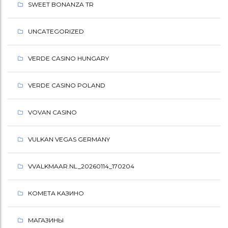
SWEET BONANZA TR
UNCATEGORIZED
VERDE CASINO HUNGARY
VERDE CASINO POLAND
VOVAN CASINO
VULKAN VEGAS GERMANY
VVALKMAAR.NL_20260114_170204
КОМЕТА КАЗИНО
МАГАЗИНЫ