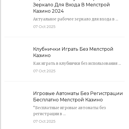
Зеркало Для Входа В Мелстрой
Казино 2024
Актуальное рабочее зеркало для входа в ...
07
Oct 2025
Клубнички Играть Без Мелстрой
Казино
Как играть в клубнички без использования ...
07
Oct 2025
Игровые Автоматы Без Регистрации
Бесплатно Мелстрой Казино
“Бесплатные игровые автоматы без
регистрации в ...
07
Oct 2025