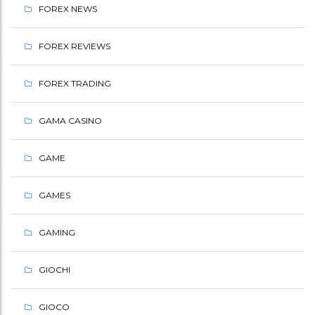
FOREX NEWS
FOREX REVIEWS
FOREX TRADING
GAMA CASINO
GAME
GAMES
GAMING
GIOCHI
GIOCO