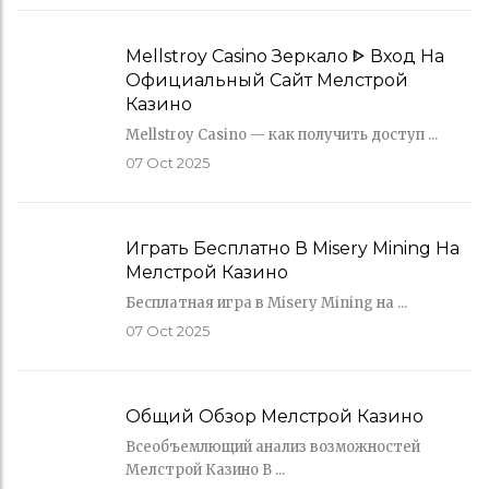
Mellstroy Casino Зеркало ᐈ Вход На
Официальный Сайт Мелстрой
Казино
Mellstroy Casino — как получить доступ ...
07
Oct 2025
Играть Бесплатно В Misery Mining На
Мелстрой Казино
Бесплатная игра в Misery Mining на ...
07
Oct 2025
Общий Обзор Мелстрой Казино
Всеобъемлющий анализ возможностей
Мелстрой Казино В ...