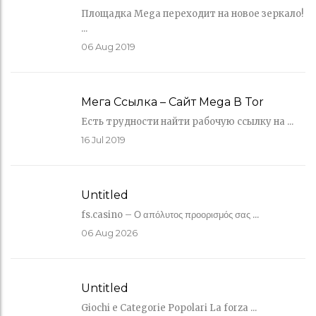
Площадка Mega переходит на новое зеркало!
...
06
Aug 2019
Мега Ссылка – Сайт Mega В Tor
Есть трудности найти рабочую ссылку на ...
16
Jul 2019
Untitled
fs.casino – Ο απόλυτος προορισμός σας ...
06
Aug 2026
Untitled
Giochi e Categorie Popolari La forza ...