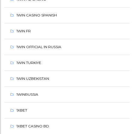
I
1WIN CASINO SPANISH
C
A
1WIN FR
C
1WIN OFFICIAL IN RUSSIA
A
1WIN TURKIYE
S
I
1WIN UZBEKISTAN
N
1WINRUSSIA
O
P
1XBET
L
1XBET CASINO BD