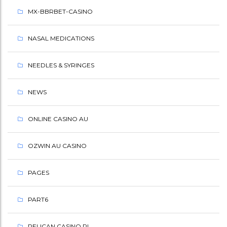
MX-BBRBET-CASINO
NASAL MEDICATIONS
NEEDLES & SYRINGES
NEWS
ONLINE CASINO AU
OZWIN AU CASINO
PAGES
PART6
PELICAN CASINO PL