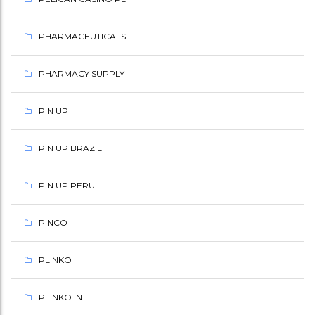
PHARMACEUTICALS
PHARMACY SUPPLY
PIN UP
PIN UP BRAZIL
PIN UP PERU
PINCO
PLINKO
PLINKO IN