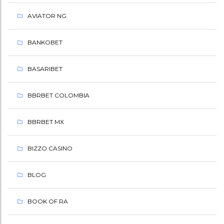
M
AVIATOR NG
O
W
BANKOBET
Y
BASARIBET
C
BBRBET COLOMBIA
H
S
BBRBET MX
P
BIZZO CASINO
I
BLOG
N
Ó
BOOK OF RA
W