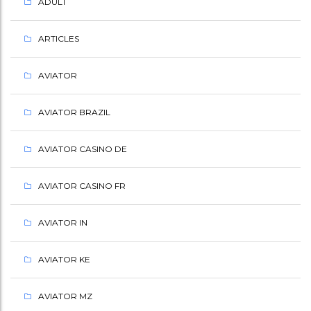
D
ADULT
Z
ARTICLES
Ł
AVIATOR
I
F
AVIATOR BRAZIL
I
AVIATOR CASINO DE
F
T
AVIATOR CASINO FR
Y
AVIATOR IN
D
AVIATOR KE
A
R
AVIATOR MZ