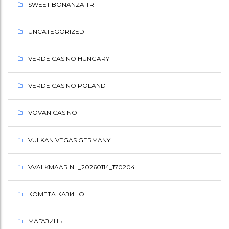
SWEET BONANZA TR
UNCATEGORIZED
VERDE CASINO HUNGARY
VERDE CASINO POLAND
VOVAN CASINO
VULKAN VEGAS GERMANY
VVALKMAAR.NL_20260114_170204
КОМЕТА КАЗИНО
МАГАЗИНЫ