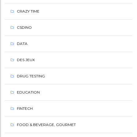
CRAZY TIME
CSDINO
DATA
DES JEUX
DRUG TESTING
EDUCATION
FINTECH
FOOD & BEVERAGE, GOURMET