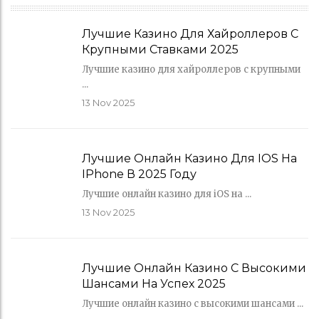
Лучшие Казино Для Хайроллеров С
Крупными Ставками 2025
Лучшие казино для хайроллеров с крупными
...
13
Nov 2025
Лучшие Онлайн Казино Для IOS На
IPhone В 2025 Году
Лучшие онлайн казино для iOS на ...
13
Nov 2025
Лучшие Онлайн Казино С Высокими
Шансами На Успех 2025
Лучшие онлайн казино с высокими шансами ...