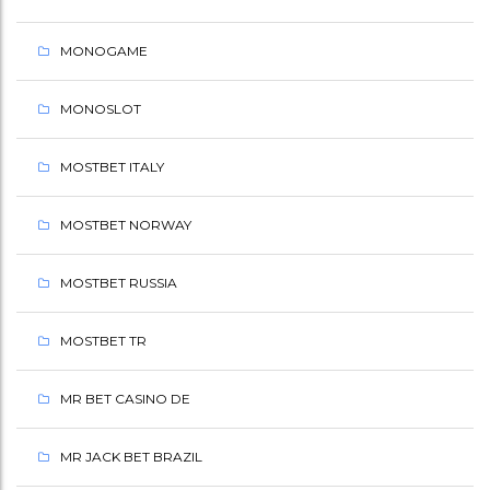
MONOGAME
MONOSLOT
MOSTBET ITALY
MOSTBET NORWAY
MOSTBET RUSSIA
MOSTBET TR
MR BET CASINO DE
MR JACK BET BRAZIL