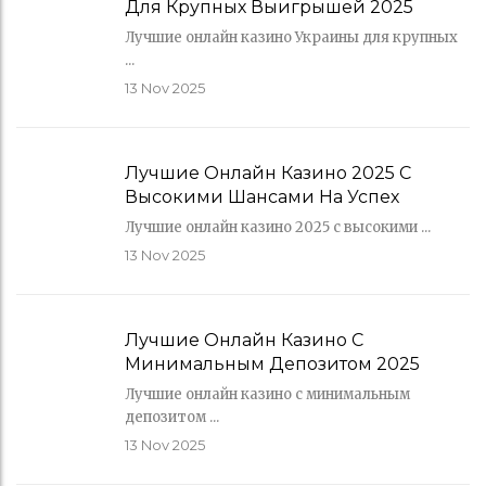
Для Крупных Выигрышей 2025
Лучшие онлайн казино Украины для крупных
...
13
Nov 2025
Лучшие Онлайн Казино 2025 С
Высокими Шансами На Успех
Лучшие онлайн казино 2025 с высокими ...
13
Nov 2025
Лучшие Онлайн Казино С
Минимальным Депозитом 2025
Лучшие онлайн казино с минимальным
депозитом ...
13
Nov 2025