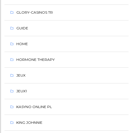
GLORY-CASINOS TR
GUIDE
HOME
HORMONE THERAPY
JEUX
JEUX1
KASYNO ONLINE PL
KING JOHNNIE