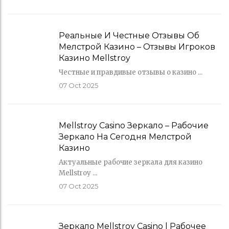
Реальные И Честные Отзывы Об
Мелстрой Казино – Отзывы Игроков
Казино Mellstroy
Честные и правдивые отзывы о казино ...
07
Oct 2025
Mellstroy Casino Зеркало – Рабочие
Зеркало На Сегодня Мелстрой
Казино
Актуальные рабочие зеркала для казино
Mellstroy ...
07
Oct 2025
Зеркало Mellstroy Casino | Рабочее