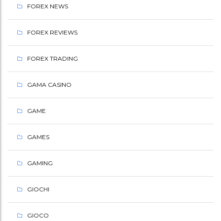
FOREX NEWS
FOREX REVIEWS
FOREX TRADING
GAMA CASINO
GAME
GAMES
GAMING
GIOCHI
GIOCO