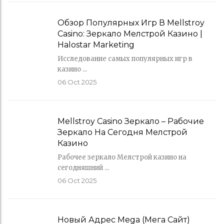
Обзор Популярных Игр В Mellstroy
Casino: Зеркало Мелстрой Казино |
Halostar Marketing
Исследование самых популярных игр в
казино ...
06
Oct 2025
Mellstroy Casino Зеркало – Рабочие
Зеркало На Сегодня Мелстрой
Казино
Рабочее зеркало Мелстрой казино на
сегодняшний ...
06
Oct 2025
Новый Адрес Mega (Мега Сайт)