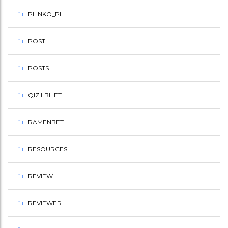
PLINKO_PL
POST
POSTS
QIZILBILET
RAMENBET
RESOURCES
REVIEW
REVIEWER