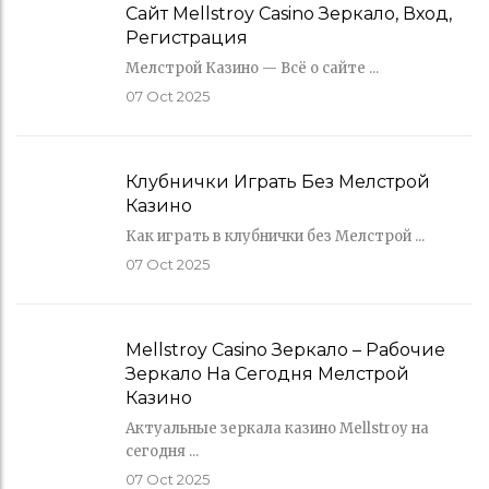
Сайт Mellstroy Casino Зеркало, Вход,
Регистрация
Мелстрой Казино — Всё о сайте ...
07
Oct 2025
Клубнички Играть Без Мелстрой
Казино
Как играть в клубнички без Мелстрой ...
07
Oct 2025
Mellstroy Casino Зеркало – Рабочие
Зеркало На Сегодня Мелстрой
Казино
Актуальные зеркала казино Mellstroy на
сегодня ...
07
Oct 2025