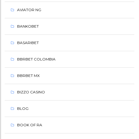
L
AVIATOR NG
O
Y
BANKOBET
N
BASARIBET
A
BBRBET COLOMBIA
N
I
BBRBET MX
R
BIZZO CASINO
?
BLOG
BOOK OF RA