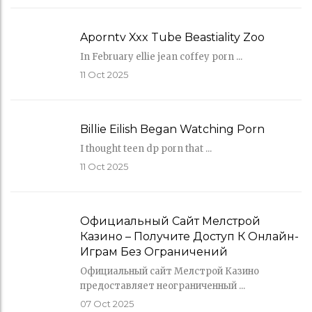
Aporntv Xxx Tube Beastiality Zoo
In February ellie jean coffey porn ...
11
Oct 2025
Billie Eilish Began Watching Porn
I thought teen dp porn that ...
11
Oct 2025
Официальный Сайт Мелстрой
Казино – Получите Доступ К Онлайн-
Играм Без Ограничений
Официальный сайт Мелстрой Казино
предоставляет неограниченный ...
07
Oct 2025