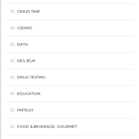
CRAZY TIME
CSDINO
DATA
DES JEUX
DRUG TESTING
EDUCATION
FINTECH
FOOD & BEVERAGE, GOURMET