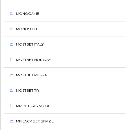
MONOGAME
MONOSLOT
MOSTBET ITALY
MOSTBET NORWAY
MOSTBET RUSSIA
MOSTBET TR
MR BET CASINO DE
MR JACK BET BRAZIL