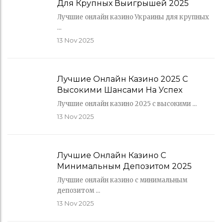
Для Крупных Выигрышей 2025
Лучшие онлайн казино Украины для крупных
...
13
Nov 2025
Лучшие Онлайн Казино 2025 С
Высокими Шансами На Успех
Лучшие онлайн казино 2025 с высокими ...
13
Nov 2025
Лучшие Онлайн Казино С
Минимальным Депозитом 2025
Лучшие онлайн казино с минимальным
депозитом ...
13
Nov 2025