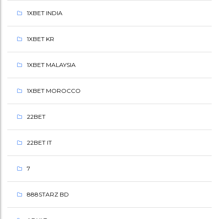
Ş
1XBET INDIA
:
B
1XBET KR
Ü
1XBET MALAYSIA
Y
Ü
1XBET MOROCCO
K
22BET
K
22BET IT
A
Z
7
A
888STARZ BD
N