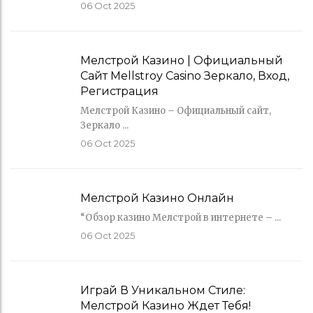
06
Oct 2025
Мелстрой Казино | Официальный
Сайт Mellstroy Casino Зеркало, Вход,
Регистрация
Мелстрой Казино – Официальный сайт,
Зеркало ...
06
Oct 2025
Мелстрой Казино Онлайн
“Обзор казино Мелстрой в интернете – ...
06
Oct 2025
Играй В Уникальном Стиле:
Мелстрой Казино Ждет Тебя!