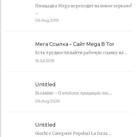
Площадка Mega переходит на новое зеркало!
...
06
Aug 2019
Мега Ссылка – Сайт Mega В Tor
Есть трудности найти рабочую ссылку на ...
16
Jul 2019
Untitled
fs.casino – Ο απόλυτος προορισμός σας ...
06
Aug 2026
Untitled
Giochi e Categorie Popolari La forza ...