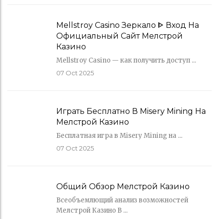
Mellstroy Casino Зеркало ᐈ Вход На
Официальный Сайт Мелстрой
Казино
Mellstroy Casino — как получить доступ ...
07
Oct 2025
Играть Бесплатно В Misery Mining На
Мелстрой Казино
Бесплатная игра в Misery Mining на ...
07
Oct 2025
Общий Обзор Мелстрой Казино
Всеобъемлющий анализ возможностей
Мелстрой Казино В ...