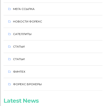
МЕГА ССЫЛКА
НОВОСТИ ФОРЕКС
САТЕЛЛИТЫ
СТАТЬИ
СТАТЬИ
ФИНТЕХ
ФОРЕКС БРОКЕРЫ
Latest News