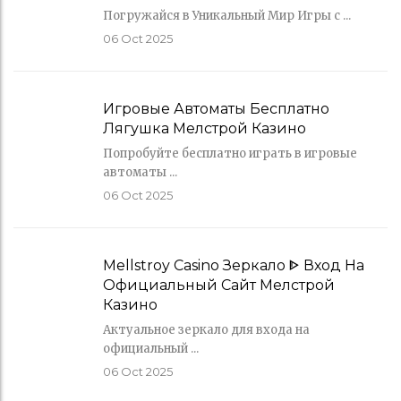
Погружайся в Уникальный Мир Игры с ...
06
Oct 2025
Игровые Автоматы Бесплатно
Лягушка Мелстрой Казино
Попробуйте бесплатно играть в игровые
автоматы ...
06
Oct 2025
Mellstroy Casino Зеркало ᐈ Вход На
Официальный Сайт Мелстрой
Казино
Актуальное зеркало для входа на
официальный ...
06
Oct 2025