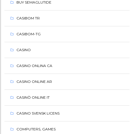
BUY SEMAGLUTIDE
CASIBOM TR
CASIBOM-TG
CASINO
CASINO ONLINA CA
CASINO ONLINE AR
CASINÒ ONLINE IT
CASINO SVENSK LICENS
COMPUTERS, GAMES