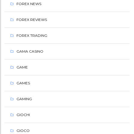
FOREX NEWS
FOREX REVIEWS
FOREX TRADING
GAMA CASINO
GAME
GAMES
GAMING
GIOCHI
GIOCO