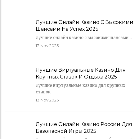
Лучшие Онлайн Казино С Высокими
Шансами На Успех 2025
Лучшие онлайн казино с высокими шансами ...
13
Nov 2025
Лучшие Виртуальные Казино Для
Крупных Ставок И Отдыха 2025
Лучшие виртуальные казино для крупных
ставок ...
13
Nov 2025
Лучшие Онлайн Казино России Для
Безопасной Игры 2025