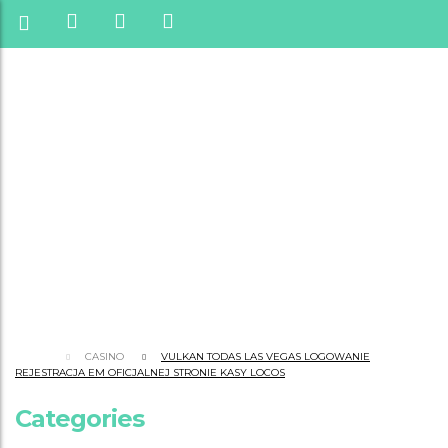
CASINO
VULKAN TODAS LAS VEGAS LOGOWANIE
REJESTRACJA EM OFICJALNEJ STRONIE KASY LOCOS
Categories
V