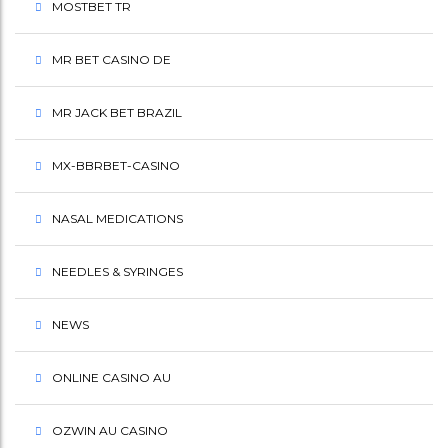
MOSTBET TR
MR BET CASINO DE
MR JACK BET BRAZIL
MX-BBRBET-CASINO
NASAL MEDICATIONS
NEEDLES & SYRINGES
NEWS
ONLINE CASINO AU
OZWIN AU CASINO