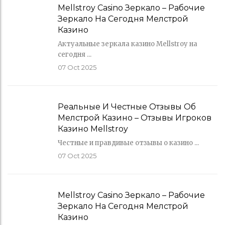
Mellstroy Casino Зеркало – Рабочие
Зеркало На Сегодня Мелстрой
Казино
Актуальные зеркала казино Mellstroy на
сегодня ...
07
Oct 2025
Реальные И Честные Отзывы Об
Мелстрой Казино – Отзывы Игроков
Казино Mellstroy
Честные и правдивые отзывы о казино ...
07
Oct 2025
Mellstroy Casino Зеркало – Рабочие
Зеркало На Сегодня Мелстрой
Казино