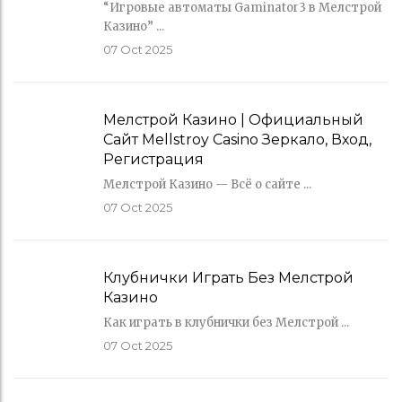
“Игровые автоматы Gaminator3 в Мелстрой
Казино” ...
07
Oct 2025
Мелстрой Казино | Официальный
Сайт Mellstroy Casino Зеркало, Вход,
Регистрация
Мелстрой Казино — Всё о сайте ...
07
Oct 2025
Клубнички Играть Без Мелстрой
Казино
Как играть в клубнички без Мелстрой ...
07
Oct 2025