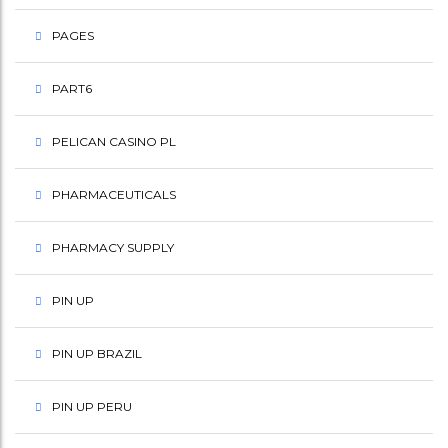
PAGES
PART6
PELICAN CASINO PL
PHARMACEUTICALS
PHARMACY SUPPLY
PIN UP
PIN UP BRAZIL
PIN UP PERU