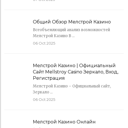
Общий Обзор Мелстрой Казино
Всеобъемлющий анализ возможностей
Мелстрой Казино В ...
06
Oct 2025
Мелстрой Казино | Официальный
Сайт Mellstroy Casino Зеркало, Вход,
Регистрация
Мелстрой Казино – Официальный сайт,
Зеркало ...
06
Oct 2025
Мелстрой Казино Онлайн