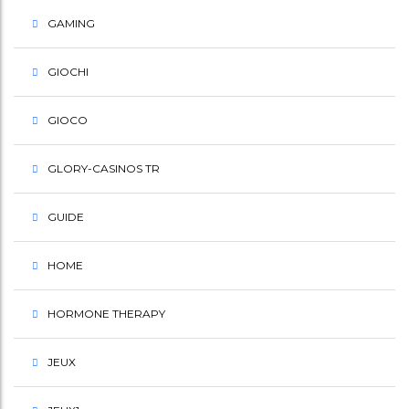
GAMING
GIOCHI
GIOCO
GLORY-CASINOS TR
GUIDE
HOME
HORMONE THERAPY
JEUX