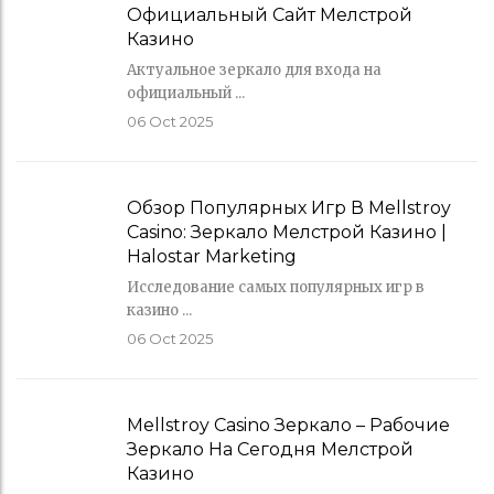
Официальный Сайт Мелстрой
Казино
Актуальное зеркало для входа на
официальный ...
06
Oct 2025
Обзор Популярных Игр В Mellstroy
Casino: Зеркало Мелстрой Казино |
Halostar Marketing
Исследование самых популярных игр в
казино ...
06
Oct 2025
Mellstroy Casino Зеркало – Рабочие
Зеркало На Сегодня Мелстрой
Казино