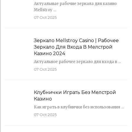
Актуальные рабочие зеркала для казино
Mellstroy ...
07
Oct 2025
Зеркало Mellstroy Casino | Рабочее
Зеркало Для Входа В Мелстрой
Казино 2024
Актуальное рабочее зеркало для входа в ...
07
Oct 2025
Клубнички Играть Без Мелстрой
Казино
Как играть в клубнички без использования ...
07
Oct 2025