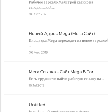
Рабочее зеркало Мелстрой казино на
сегодняшний ...
06
Oct 2025
Новый Адрес Mega (Мега Сайт)
Площадка Mega переходит на новое зеркало!
...
06
Aug 2019
Мега Ссылка – Сайт Mega В Tor
Есть трудности найти рабочую ссылку на ...
16
Jul 2019
Untitled
fs.casino – Ο απόλυτος προορισμός σας ...