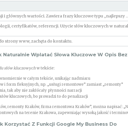
sji i głównych wartości. Zawiera frazy kluczowe typu „najlepszy …
ogii, certyfikatów, referencji. Użycie słów kluczowych w natura
e do strony www, zachęta do kontaktu.
k Naturalnie Wplatać Słowa Kluczowe W Opis Bez
du słów kluczowych
w tekście:
ównomiernie w całym tekście, unikając nadmiaru
 i form fleksyjnych, np. „usługi remontowe” zamiast „remonty”
a, tak aby nie zakłócały płynności narracji
łów kluczowych, bo prowadzi to do penalizacji
ków, remonty Kraków, firma remontowa Kraków”, można napisać: „
ontowych na terenie Krakowa, zapewniając wysoką jakość i termino
ak Korzystać Z Funkcji Google My Business Do