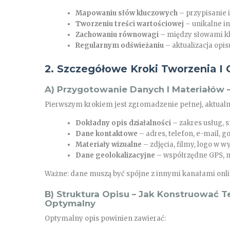
Mapowaniu słów kluczowych
– przypisanie i
Tworzeniu treści wartościowej
– unikalne in
Zachowaniu równowagi
– między słowami k
Regularnym odświeżaniu
– aktualizacja opis
2. Szczegółowe Kroki Tworzenia I
A) Przygotowanie Danych I Materiałów 
Pierwszym krokiem jest zgromadzenie pełnej, aktualne
Dokładny opis działalności
– zakres usług, s
Dane kontaktowe
– adres, telefon, e-mail, g
Materiały wizualne
– zdjęcia, filmy, logo w w
Dane geolokalizacyjne
– współrzędne GPS, 
Ważne: dane muszą być spójne z innymi kanałami onli
B) Struktura Opisu – Jak Konstruować Te
Optymalny
Optymalny opis powinien zawierać: