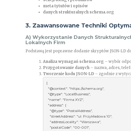
meta tytułów i opisów
danych strukturalnych schema.org
3. Zaawansowane Techniki Optymal
A) Wykorzystanie Danych Strukturalnyc
Lokalnych Firm
Podstawą jest poprawne dodanie skryptów JSON-LD do
Analiza wymagań schema.org
– wybór odpo
Przygotowanie danych
– nazwa, adres, telef
Tworzenie kodu JSON-LD
– zgodnie z wytyc
{

  "@context": "https://schema.org",

  "@type": "LocalBusiness",

  "name": "Firma XYZ",

  "address": {

    "@type": "PostalAddress",

    "streetAddress": "ul. Przykładowa 10",

    "addressLocality": "Warszawa",

    "postalCode": "00-001",
