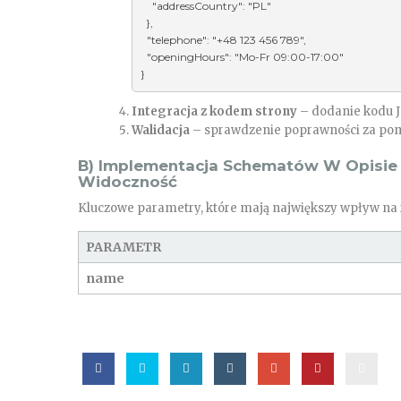
    "addressCountry": "PL"

  },

  "telephone": "+48 123 456 789",

  "openingHours": "Mo-Fr 09:00-17:00"

}
Integracja z kodem strony
– dodanie kodu J
Walidacja
– sprawdzenie poprawności za p
B) Implementacja Schematów W Opisie –
Widoczność
Kluczowe parametry, które mają największy wpływ na 
PARAMETR
name