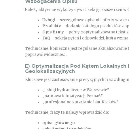
Wzbogacenia Opisu
Należy aktywnie wykorzystywać sekcję
rozszerzeń
w G
Usługi
– szczegółowe opisanie oferty wraz z 
Produkty
– dodanie katalogu produktów z op
Opis firmy
– pełny, zoptymalizowany tekst z
FAQ
– sekcja pytań i odpowiedzi, która wzmac
Technicznie, konieczne jest regularne aktualizowanie t
poprawić widoczność.
E) Optymalizacja Pod Kątem Lokalnych F
Geolokalizacyjnych
Kluczowe jest zastosowanie precyzyjnych fraz z długi
„usługi hydrauliczne w Warszawie”
„naprawa klimatyzacji Poznań”
„profesjonalne sprzątanie biur Kraków”
Technicznie, frazy te należy wprowadzić do:
opisu głównego
sekcji usług i produktów