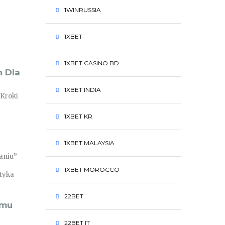
1WINRUSSIA
1XBET
1XBET CASINO BD
h Dla
1XBET INDIA
 Kroki
1XBET KR
1XBET MALAYSIA
aniu”
1XBET MOROCCO
tyka
22BET
tmu
22BET IT