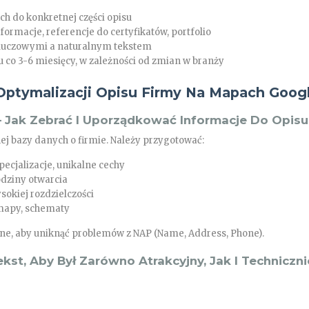
ch do konkretnej części opisu
formacje, referencje do certyfikatów, portfolio
luczowymi a naturalnym tekstem
u co 3-6 miesięcy, w zależności od zmian w branży
 Optymalizacji Opisu Firmy Na Mapach Goog
– Jak Zebrać I Uporządkować Informacje Do Opisu
j bazy danych o firmie. Należy przygotować:
pecjalizacje, unikalne cechy
odziny otwarcia
ysokiej rozdzielczości
mapy, schematy
ne, aby uniknąć problemów z NAP (Name, Address, Phone).
kst, Aby Był Zarówno Atrakcyjny, Jak I Techniczni