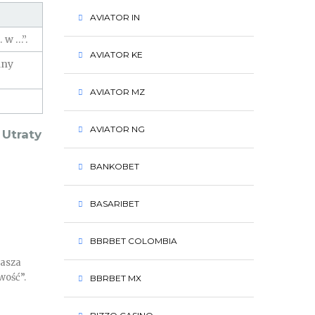
AVIATOR IN
 w …”.
AVIATOR KE
lny
AVIATOR MZ
AVIATOR NG
 Utraty
BANKOBET
BASARIBET
BBRBET COLOMBIA
Nasza
wość”.
BBRBET MX