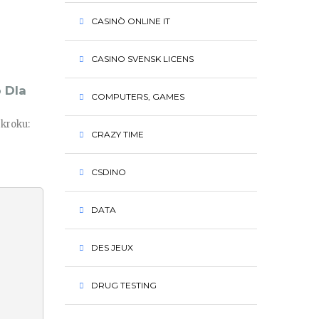
CASINÒ ONLINE IT
CASINO SVENSK LICENS
 Dla
COMPUTERS, GAMES
 kroku:
CRAZY TIME
CSDINO
DATA
DES JEUX
DRUG TESTING