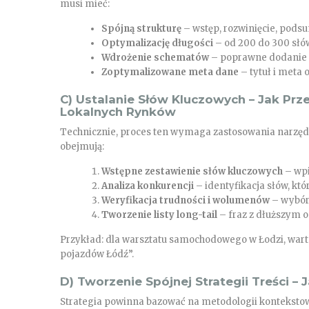
musi mieć:
Spójną strukturę
– wstęp, rozwinięcie, pod
Optymalizację długości
– od 200 do 300 słó
Wdrożenie schematów
– poprawne dodanie 
Zoptymalizowane meta dane
– tytuł i meta
C) Ustalanie Słów Kluczowych – Jak Pr
Lokalnych Rynków
Technicznie, proces ten wymaga zastosowania narzędz
obejmują:
Wstępne zestawienie słów kluczowych
– wpi
Analiza konkurencji
– identyfikacja słów, kt
Weryfikacja trudności i wolumenów
– wybór 
Tworzenie listy long-tail
– fraz z dłuższym 
Przykład: dla warsztatu samochodowego w Łodzi, wart
pojazdów Łódź”.
D) Tworzenie Spójnej Strategii Treści 
Strategia powinna bazować na metodologii kontekstowe