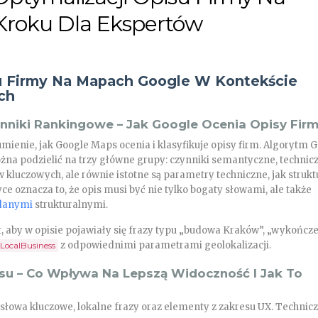
Kroku Dla Ekspertów
su Firmy Na Mapach Google W Kontekście
ch
ynniki Rankingowe – Jak Google Ocenia Opisy Fir
mienie, jak Google Maps ocenia i klasyfikuje opisy firm. Algorytm 
na podzielić na trzy główne grupy: czynniki semantyczne, technicz
kluczowych, ale równie istotne są parametry techniczne, jak strukt
 oznacza to, że opis musi być nie tylko bogaty słowami, ale także
danymi
strukturalnymi.
t, aby w opisie pojawiały się frazy typu „budowa Kraków”, „wykończ
z odpowiednimi parametrami geolokalizacji.
LocalBusiness
su – Co Wpływa Na Lepszą Widoczność I Jak To
słowa kluczowe, lokalne frazy oraz elementy z zakresu UX. Technicz