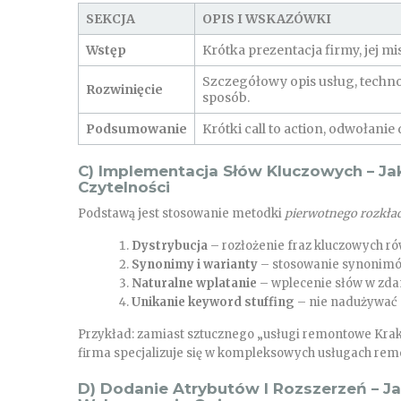
SEKCJA
OPIS I WSKAZÓWKI
Wstęp
Krótka prezentacja firmy, jej mi
Szczegółowy opis usług, technol
Rozwinięcie
sposób.
Podsumowanie
Krótki call to action, odwołani
C) Implementacja Słów Kluczowych – Ja
Czytelności
Podstawą jest stosowanie metodki
pierwotnego rozkła
Dystrybucja
– rozłożenie fraz kluczowych r
Synonimy i warianty
– stosowanie synonimów
Naturalne wplatanie
– wplecenie słów w zdani
Unikanie keyword stuffing
– nie nadużywać s
Przykład: zamiast sztucznego „usługi remontowe Kra
firma specjalizuje się w kompleksowych usługach rem
D) Dodanie Atrybutów I Rozszerzeń – J