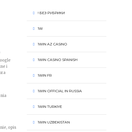
! БЕЗ РУБРИКИ
1W
1WIN AZ CASINO
m
1WIN CASINO SPANISH
Google
ne i
ura
1WIN FR
1WIN OFFICIAL IN RUSSIA
enia
1WIN TURKIYE
1WIN UZBEKISTAN
nie, opis