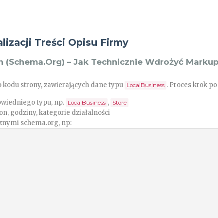
izacji Treści Opisu Firmy
h (Schema.org) – Jak Technicznie Wdrożyć Markup
 kodu strony, zawierających dane typu
. Proces krok po
LocalBusiness
wiedniego typu, np.
,
LocalBusiness
Store
on, godziny, kategorie działalności
znymi schema.org, np: