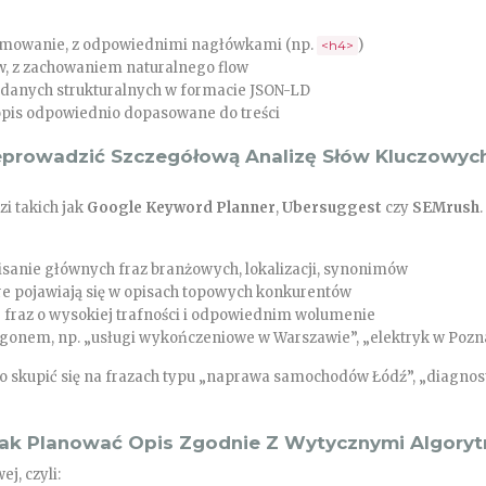
sumowanie, z odpowiednimi nagłówkami (np.
)
<h4>
w, z zachowaniem naturalnego flow
danych strukturalnych w formacie JSON-LD
 opis odpowiednio dopasowane do treści
zeprowadzić Szczegółową Analizę Słów Kluczowyc
i takich jak
Google Keyword Planner
,
Ubersuggest
czy
SEMrush
.
sanie głównych fraz branżowych, lokalizacji, synonimów
óre pojawiają się w opisach topowych konkurentów
fraz o wysokiej trafności i odpowiednim wolumenie
ogonem, np. „usługi wykończeniowe w Warszawie”, „elektryk w Pozn
o skupić się na frazach typu „naprawa samochodów Łódź”, „diagnos
– Jak Planować Opis Zgodnie Z Wytycznymi Algory
j, czyli: