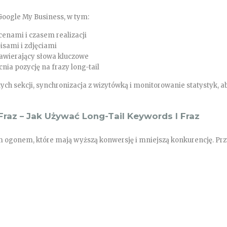
oogle My Business, w tym:
cenami i czasem realizacji
isami i zdjęciami
awierający słowa kluczowe
nia pozycję na frazy long-tail
ych sekcji, synchronizacja z wizytówką i monitorowanie statystyk, a
raz – Jak Używać Long-Tail Keywords I Fraz
m ogonem, które mają wyższą konwersję i mniejszą konkurencję. Prz